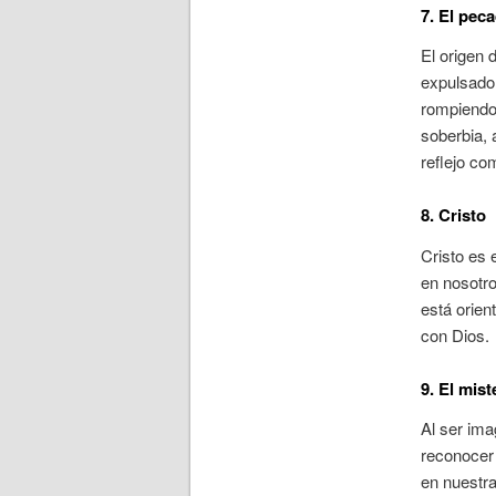
7. El pec
El origen 
expulsado.
rompiendo 
soberbia, 
reflejo c
8. Cristo
Cristo es 
en nosotro
está orien
con Dios.
9. El mist
Al ser ima
reconocer 
en nuestra