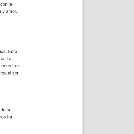
 con la
a y amor,
ios. Esto
no. La
ienen tres
rga al ser
y
 de su
 nos ha