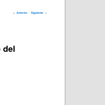
Navegación
←
Anterior
Siguiente
→
de
entradas
 del