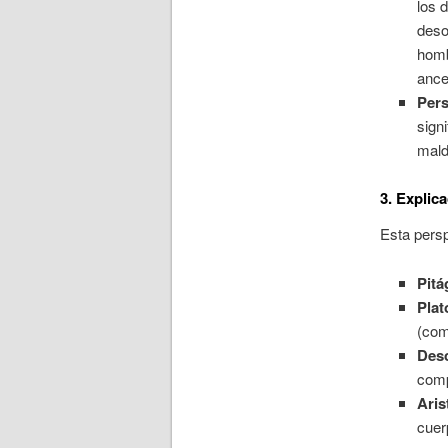
los 
deso
homb
ance
Pers
sign
mal
3. Explic
Esta persp
Pitá
Plat
(com
Desc
comp
Aris
cuer