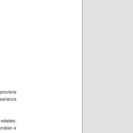
 proviene
enseñanza
s edades:
rezaban a