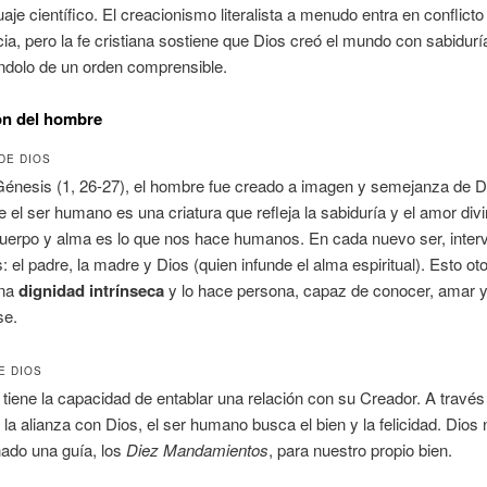
uaje científico. El creacionismo literalista a menudo entra en conflicto
cia, pero la fe cristiana sostiene que Dios creó el mundo con sabidurí
ndolo de un orden comprensible.
ón del hombre
DE DIOS
Génesis (1, 26-27), el hombre fue creado a imagen y semejanza de D
e el ser humano es una criatura que refleja la sabiduría y el amor divi
uerpo y alma es lo que nos hace humanos. En cada nuevo ser, interv
: el padre, la madre y Dios (quien infunde el alma espiritual). Esto oto
na
dignidad intrínseca
y lo hace persona, capaz de conocer, amar 
se.
E DIOS
tiene la capacidad de entablar una relación con su Creador. A través
y la alianza con Dios, el ser humano busca el bien y la felicidad. Dios
nado una guía, los
Diez Mandamientos
, para nuestro propio bien.