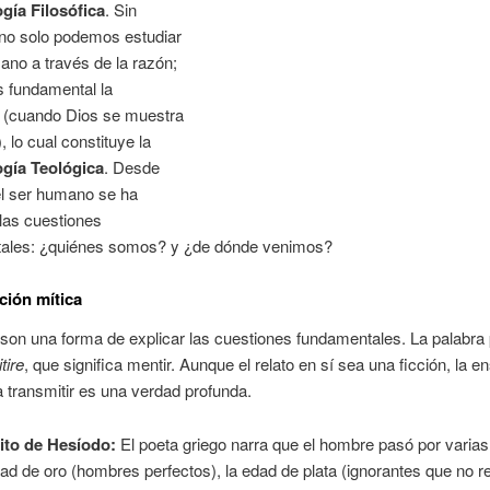
gía Filosófica
. Sin
no solo podemos estudiar
ano a través de la razón;
s fundamental la
n (cuando Dios se muestra
, lo cual constituye la
gía Teológica
. Desde
el ser humano se ha
las cuestiones
ales: ¿quiénes somos?
y ¿de dónde venimos?
ción mítica
son una forma de explicar las cuestiones fundamentales. La palabra
tire
, que significa mentir. Aunque el relato en sí sea una ficción, la 
a transmitir es una verdad profunda.
ito de Hesíodo:
El poeta griego narra que el hombre pasó por varia
dad de oro (hombres perfectos), la edad de plata (ignorantes que no 