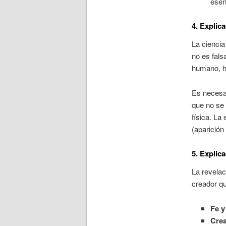
esen
4. Explica
La ciencia
no es fals
humano, h
Es necesar
que no se 
física. La
(aparición
5. Explica
La revelac
creador qu
Fe y
Crea