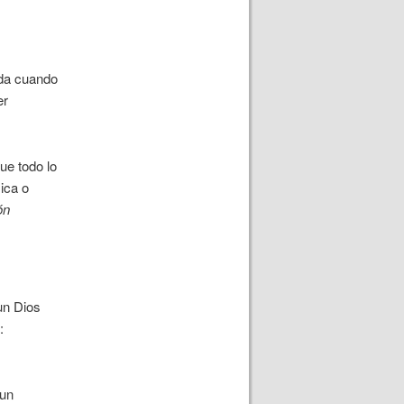
ida cuando
er
ue todo lo
ica o
ón
un Dios
:
 un