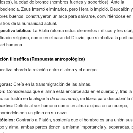
dioses), la edad de bronce (hombres fuertes y soberbios). Ante la
bediencia, Zeus intentó eliminarlos, pero Hera lo impidió. Deucalión y
res buenos, construyeron un arca para salvarse, convirtiéndose en 
stros de la humanidad actual.
pectiva bíblica:
La Biblia retoma estos elementos míticos y les otor
ificado religioso, como en el caso del Diluvio, que simboliza la purific
dad humana.
ación filosófica (Respuesta antropológica)
ectiva aborda la relación entre el alma y el cuerpo:
goras:
Creía en la transmigración de las almas.
ón:
Consideraba que el alma está encarcelada en el cuerpo y, tras la
o se ilustra en la
alegoría de la caverna
), se libera para descubrir la 
artes:
Definía al ser humano como un alma alojada en un cuerpo,
arándolo con un piloto en su nave.
tóteles:
Contrario a Platón, sostenía que el hombre es una unión sus
po y alma; ambas partes tienen la misma importancia y, separadas, 