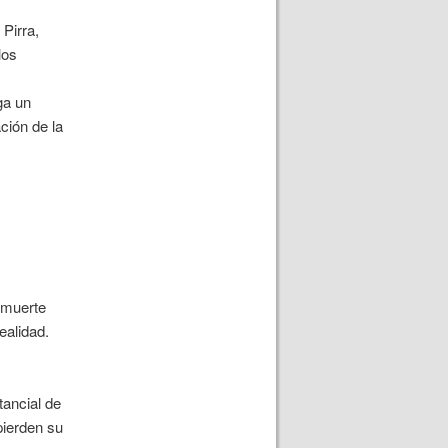
 Pirra,
los
ga un
ación de la
 muerte
realidad.
tancial de
pierden su