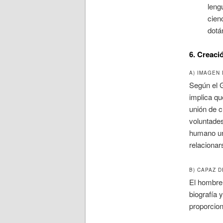
leng
cien
dotá
6. Creaci
A) IMAGEN 
Según el 
implica qu
unión de c
voluntades
humano u
relacionar
B) CAPAZ D
El hombre 
biografía 
proporcio