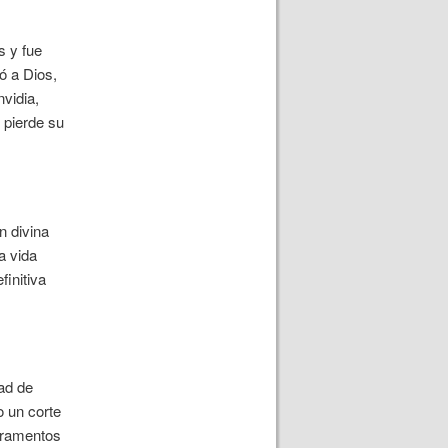
s y fue
ó a Dios,
nvidia,
 pierde su
n divina
a vida
finitiva
ad de
o un corte
acramentos