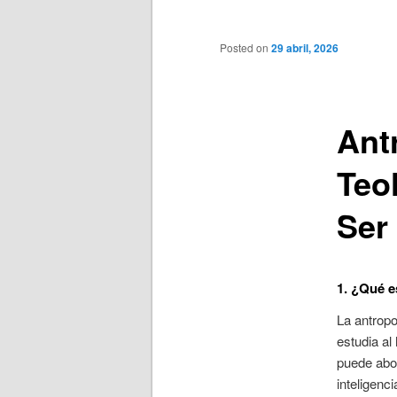
principal
Posted on
29 abril, 2026
Ant
Teo
Ser
1. ¿Qué 
La antropo
estudia al
puede abo
inteligenci