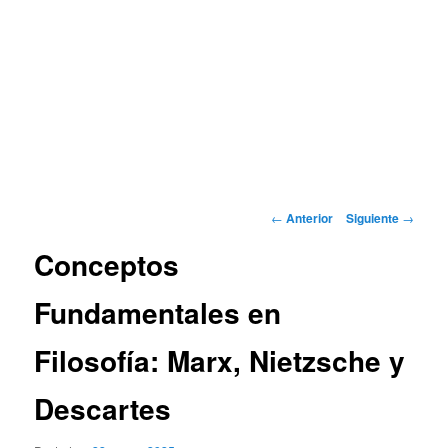
Navegación
←
Anterior
Siguiente
→
de
Conceptos
entradas
Fundamentales en
Filosofía: Marx, Nietzsche y
Descartes