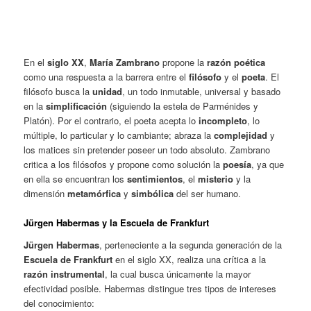
En el
siglo XX
,
María Zambrano
propone la
razón poética
como una respuesta a la barrera entre el
filósofo
y el
poeta
. El
filósofo busca la
unidad
, un todo inmutable, universal y basado
en la
simplificación
(siguiendo la estela de Parménides y
Platón). Por el contrario, el poeta acepta lo
incompleto
, lo
múltiple, lo particular y lo cambiante; abraza la
complejidad
y
los matices sin pretender poseer un todo absoluto. Zambrano
critica a los filósofos y
propone como solución la
poesía
, ya que
en ella se encuentran los
sentimientos
, el
misterio
y la
dimensión
metamórfica
y
simbólica
del ser humano.
Jürgen Habermas y la Escuela de Frankfurt
Jürgen Habermas
, perteneciente a la segunda generación de la
Escuela de Frankfurt
en el siglo XX, realiza una crítica a la
razón instrumental
, la cual busca únicamente la mayor
efectividad posible. Habermas distingue tres tipos de intereses
del conocimiento: