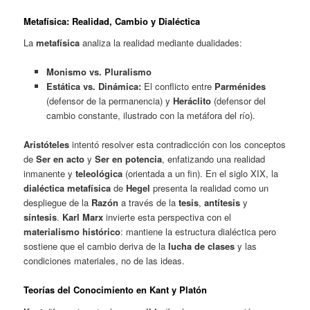
Metafísica: Realidad, Cambio y Dialéctica
La
metafísica
analiza la realidad mediante dualidades:
Monismo vs. Pluralismo
Estática vs. Dinámica:
El conflicto entre
Parménides
(defensor de la permanencia) y
Heráclito
(defensor del
cambio constante, ilustrado con la metáfora del río).
Aristóteles
intentó resolver esta contradicción con los conceptos
de
Ser en acto
y
Ser en potencia
, enfatizando una realidad
inmanente y
teleológica
(orientada a un fin). En el siglo XIX, la
dialéctica metafísica
de
Hegel
presenta la realidad como un
despliegue de la
Razón
a través de la
tesis
,
antítesis
y
síntesis
.
Karl Marx
invierte esta perspectiva con el
materialismo histórico
: mantiene la estructura dialéctica pero
sostiene que el cambio deriva de la
lucha de clases
y las
condiciones materiales, no de las ideas.
Teorías del Conocimiento en Kant y Platón