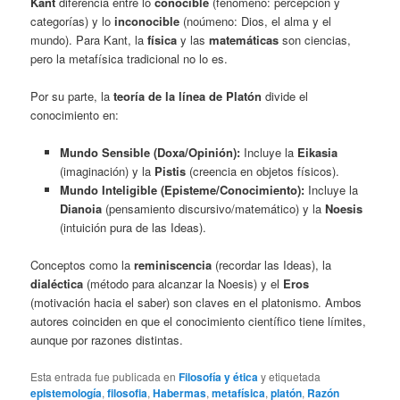
Kant
diferencia entre lo
conocible
(fenómeno: percepción y
categorías) y lo
inconocible
(noúmeno: Dios, el alma y el
mundo). Para Kant, la
física
y las
matemáticas
son ciencias,
pero la metafísica tradicional no lo es.
Por su parte, la
teoría de la línea de Platón
divide el
conocimiento en:
Mundo Sensible (Doxa/Opinión):
Incluye la
Eikasia
(imaginación) y la
Pistis
(creencia en objetos físicos).
Mundo Inteligible (Episteme/Conocimiento):
Incluye la
Dianoia
(pensamiento discursivo/matemático) y la
Noesis
(intuición pura de las Ideas).
Conceptos como la
reminiscencia
(recordar las Ideas), la
dialéctica
(método para alcanzar la Noesis) y el
Eros
(motivación hacia el saber) son claves en el platonismo. Ambos
autores coinciden en que el conocimiento científico tiene límites,
aunque por razones distintas.
Esta entrada fue publicada en
Filosofía y ética
y etiquetada
epistemología
,
filosofia
,
Habermas
,
metafísica
,
platón
,
Razón