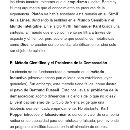
las ideas innatas, mientras que el
empirismo
(Locke, Berkeley,
Hume) argumenta que el conocimiento es producto de la
experiencia.
Platón
ya había abordado esta tensión en su
Símil
de la Línea
, dividiendo la realidad en el
Mundo Sensible
y el
Mundo Inteligible
. En el siglo XVIII,
Immanuel Kant
busca una
síntesis, afirmando que el conocimiento se filtra a través del
espacio y el tiempo, pero advierte que cuestiones metafísicas
como
Dios
no pueden ser conocidas científicamente, sino solo
ser objeto de opinión.
El Método Científico y el Problema de la Demarcación
La ciencia se ha fundamentado a menudo en el
método
inductivo
(observar casos particulares para establecer leyes
generales). Sin embargo, este método tiene fallos, como ilustra
el
pavo de Bertrand Russell
. Esto nos lleva al
problema de la
demarcación
: ¿cómo diferenciar la ciencia de lo que no lo es?
El
verificacionismo
del Círculo de Viena exige que una
hipótesis sea verificada empíricamente. No obstante,
Karl
Popper
introduce el
falsacionismo
, donde el valor de una teoría
radica en su capacidad para ser refutada o falsada, promoviendo
un progreso científico basado en la eliminación de errores.