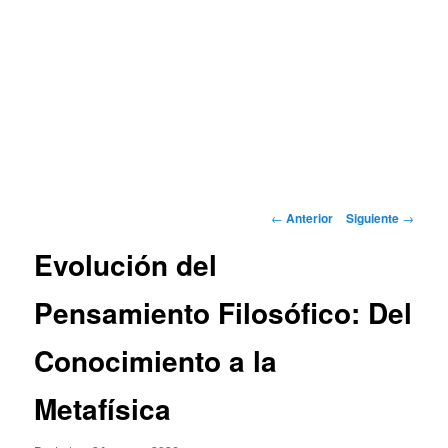
Navegación
←
Anterior
Siguiente
→
de
Evolución del
entradas
Pensamiento Filosófico: Del
Conocimiento a la
Metafísica