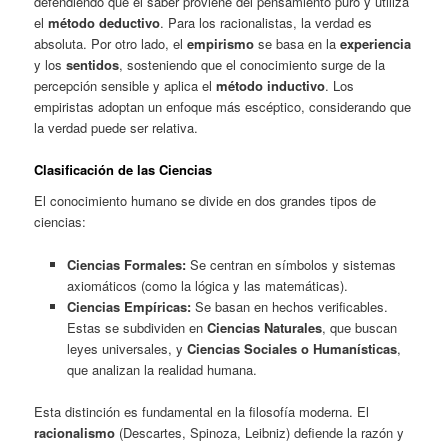
defendiendo que el saber proviene del pensamiento puro y utiliza
el
método deductivo
. Para los racionalistas, la verdad es
absoluta. Por otro lado, el
empirismo
se basa en la
experiencia
y los
sentidos
, sosteniendo que el conocimiento surge de la
percepción sensible y aplica el
método inductivo
. Los
empiristas adoptan un enfoque más escéptico, considerando que
la verdad puede ser relativa.
Clasificación de las Ciencias
El conocimiento humano se divide en dos grandes tipos de
ciencias:
Ciencias Formales:
Se centran en símbolos y sistemas
axiomáticos (como la lógica y las matemáticas).
Ciencias Empíricas:
Se basan en hechos verificables.
Estas se subdividen en
Ciencias Naturales
, que buscan
leyes universales, y
Ciencias Sociales o Humanísticas
,
que analizan la realidad humana.
Esta distinción es fundamental en la filosofía moderna. El
racionalismo
(Descartes, Spinoza, Leibniz) defiende la razón y