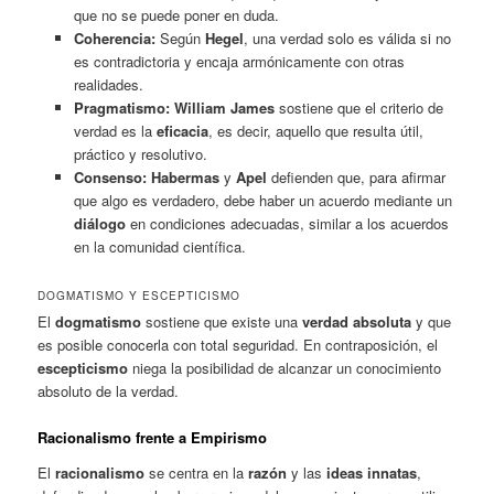
que no se puede poner en duda.
Coherencia:
Según
Hegel
, una verdad solo es válida si no
es contradictoria y encaja armónicamente con otras
realidades.
Pragmatismo:
William James
sostiene que el criterio de
verdad es la
eficacia
, es decir, aquello que resulta útil,
práctico y resolutivo.
Consenso:
Habermas
y
Apel
defienden que, para afirmar
que algo es verdadero, debe haber un acuerdo mediante un
diálogo
en condiciones adecuadas, similar a los acuerdos
en la comunidad científica.
DOGMATISMO Y ESCEPTICISMO
El
dogmatismo
sostiene que existe una
verdad absoluta
y que
es posible conocerla con total seguridad. En contraposición, el
escepticismo
niega la posibilidad de alcanzar un conocimiento
absoluto de la verdad.
Racionalismo frente a Empirismo
El
racionalismo
se centra en la
razón
y las
ideas innatas
,