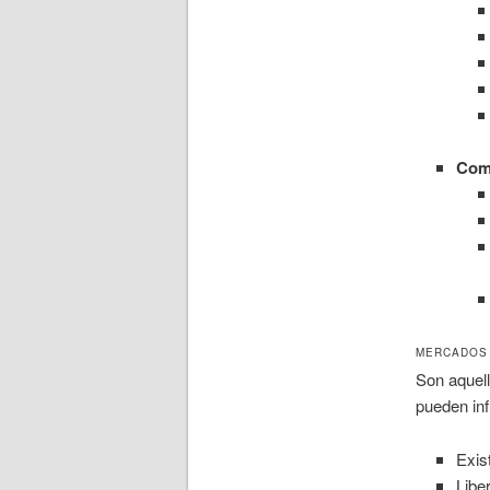
Com
MERCADOS 
Son aquell
pueden inf
Exis
Libe