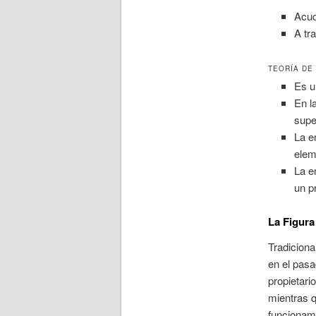
Acud
A tr
TEORÍA DE
Es u
En l
supe
La e
elem
La e
un p
La Figura
Tradiciona
en el pasa
propietari
mientras q
funcionam