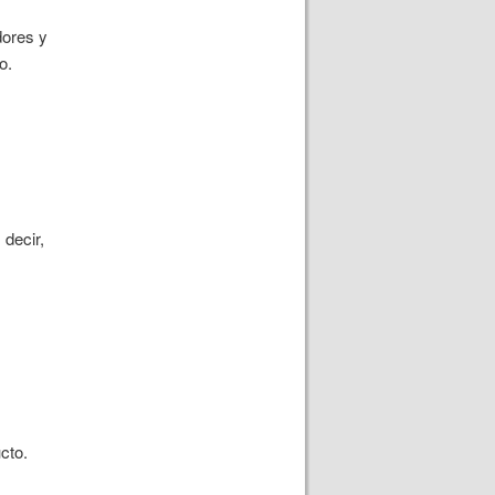
dores y
o.
decir,
cto.