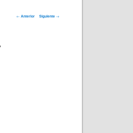
Navegación
←
Anterior
Siguiente
→
de
entradas
y