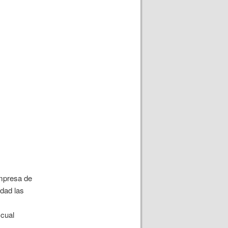
empresa de
idad las
 cual