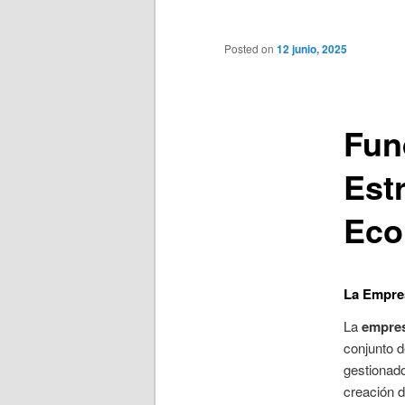
principal
Posted on
12 junio, 2025
Fun
Est
Eco
La Empre
La
empre
conjunto d
gestionado
creación d