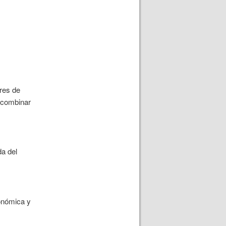
ores de
a combinar
da del
conómica y