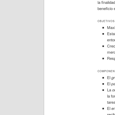
la finalida
beneficio
OBJETIVOS
Maxi
Esta
ento
Crec
mer
Resp
COMPONEN
El
g
El
pa
La
o
la f
tare
El
e
reci