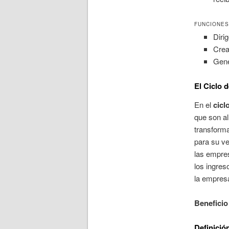
FUNCIONES
Diri
Crea
Gene
El Ciclo 
En el
cicl
que son a
transform
para su ve
las empres
los ingres
la empresa
Beneficio
Definició