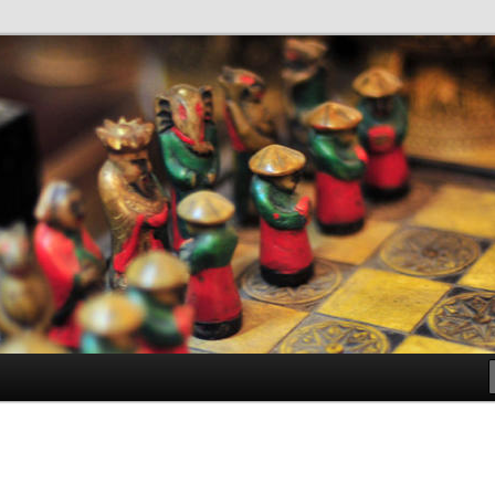
antes de Bachillerato
ller