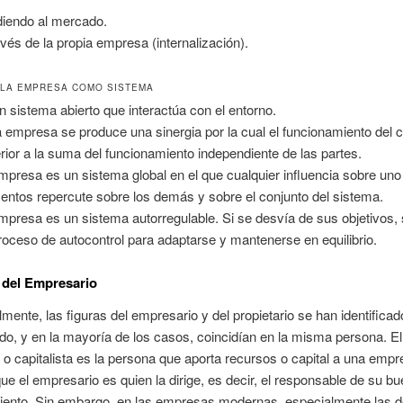
iendo al mercado.
avés de la propia empresa (internalización).
 LA EMPRESA COMO SISTEMA
n sistema abierto que interactúa con el entorno.
a empresa se produce una sinergia por la cual el funcionamiento del 
rior a la suma del funcionamiento independiente de las partes.
mpresa es un sistema global en el que cualquier influencia sobre uno
entos repercute sobre los demás y sobre el conjunto del sistema.
mpresa es un sistema autorregulable. Si se desvía de sus objetivos, s
roceso de autocontrol para adaptarse y mantenerse en equilibrio.
 del Empresario
lmente, las figuras del empresario y del propietario se han identifica
do, y en la mayoría de los casos, coincidían en la misma persona. El
o o capitalista es la persona que aporta recursos o capital a una empr
ue el empresario es quien la dirige, es decir, el responsable de su bu
iento. Sin embargo, en las empresas modernas, especialmente las 