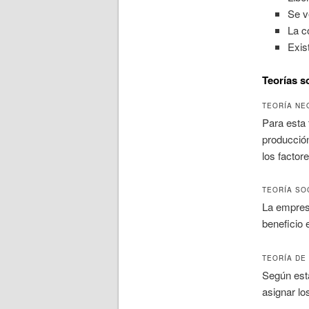
Se v
La c
Exis
Teorías s
TEORÍA NE
Para esta 
producción
los factor
TEORÍA SO
La empresa
beneficio
TEORÍA DE
Según esta
asignar lo