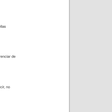
llas
renciar de
ir, no