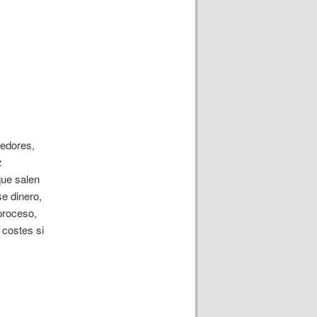
eedores,
z
que salen
se dinero,
proceso,
 costes si