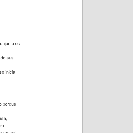
conjunto es
 de sus
e inicia
do porque
esa,
en
de mayor