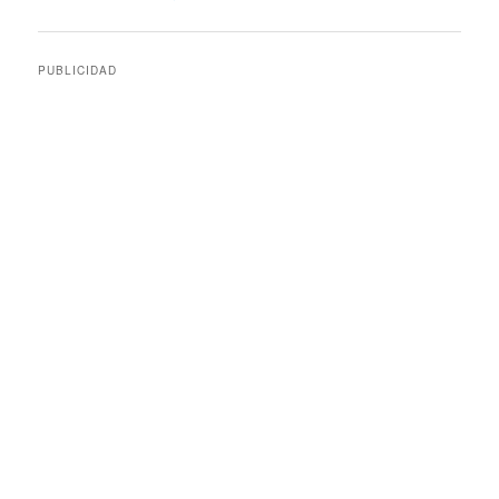
de
entradas
PUBLICIDAD