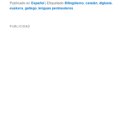
Publicado en
Español
|
Etiquetado
Bilingüismo
,
catalán
,
diglosia
,
euskera
,
gallego
,
lenguas peninsulares
PUBLICIDAD