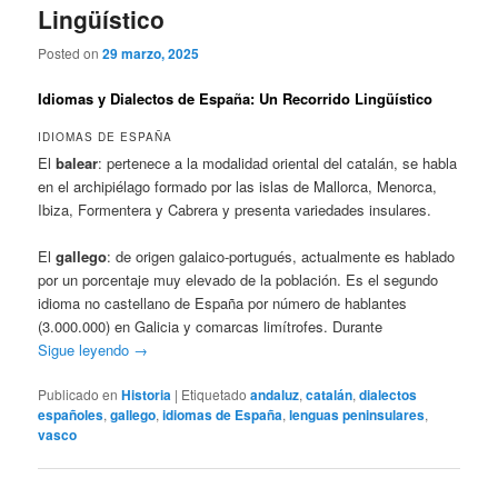
Lingüístico
Posted on
29 marzo, 2025
Idiomas y Dialectos de España: Un Recorrido Lingüístico
IDIOMAS DE ESPAÑA
El
balear
: pertenece a la modalidad oriental del catalán, se habla
en el archipiélago formado por las islas de Mallorca, Menorca,
Ibiza, Formentera y Cabrera y presenta variedades insulares.
El
gallego
: de origen galaico-portugués, actualmente es hablado
por un porcentaje muy elevado de la población. Es el segundo
idioma no castellano de España por número de hablantes
(3.000.000) en Galicia y comarcas limítrofes. Durante
Sigue leyendo
→
Publicado en
Historia
|
Etiquetado
andaluz
,
catalán
,
dialectos
españoles
,
gallego
,
idiomas de España
,
lenguas peninsulares
,
vasco