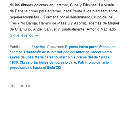
de las últimas colonias en ultramar, Cuba y Filipinas. La visión
de España como país enfermo, hace frente a los planteamientos
regeneracionistas. //Formada por el denominado Grupo de los
Tres (Pío Baroja, Ramiro de Maeztu y Azorín), además de Miguel
de Unamuno, Ángel Ganivet y, puntualmente, Antonio Machado
Sigue leyendo
→
Publicado en
Español
|
Etiquetado
El poeta habla por teléfono con
el amor
,
Exaltación de la interioridad del autor del Modernismo
,
Leyes de José María carreño
,
Marco históricos desde 1900 a
1936
,
Obras principales de lucresio caro
,
Patrimonio del arte
precolombino hasta el Siglo XIX
PUBLICIDAD