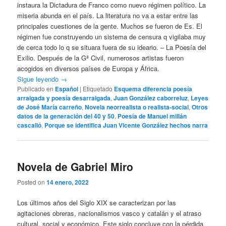
instaura la Dictadura de Franco como nuevo régimen político. La
miseria abunda en el país. La literatura no va a estar entre las
principales cuestiones de la gente. Muchos se fueron de Es. El
régimen fue construyendo un sistema de censura q vigilaba muy
de cerca todo lo q se situara fuera de su ideario. – La Poesía del
Exilio. Después de la Gª Civil, numerosos artistas fueron
acogidos en diversos países de Europa y África.
Sigue leyendo
→
Publicado en
Español
|
Etiquetado
Esquema diferencia poesía
arraigada y poesía desarraigada
,
Juan González caborreluz
,
Leyes
de José María carreño
,
Novela neorrealista o realista-social
,
Otros
datos de la generación del 40 y 50
,
Poesía de Manuel millán
cascalló
,
Porque se identifica Juan Vicente González hechos narra
Novela de Gabriel Miro
Posted on
14 enero, 2022
Los últimos años del Siglo XIX se caracterizan por las
agitaciones obreras, nacionalismos vasco y catalán y el atraso
cultural, social y económico. Este siglo concluye con la pérdida