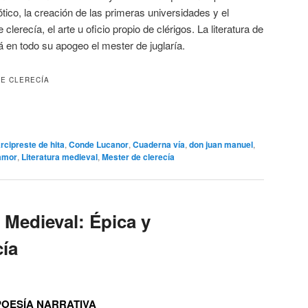
gótico, la creación de las primeras universidades y el
lerecía, el arte u oficio propio de clérigos. La literatura de
 en todo su apogeo el mester de juglaría.
DE CLERECÍA
rcipreste de hita
,
Conde Lucanor
,
Cuaderna vía
,
don juan manuel
,
 amor
,
Literatura medieval
,
Mester de clerecía
 Medieval: Épica y
cía
POESÍA NARRATIVA