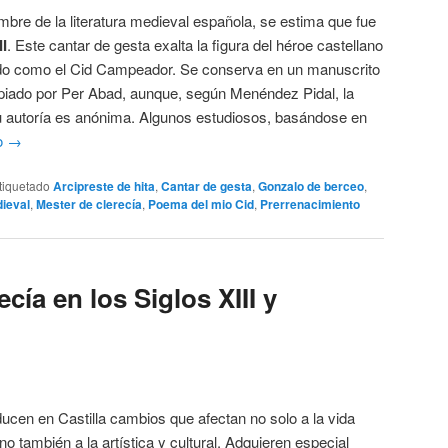
mbre de la literatura medieval española, se estima que fue
II
. Este cantar de gesta exalta la figura del héroe castellano
ido como el Cid Campeador. Se conserva en un manuscrito
piado por Per Abad, aunque, según Menéndez Pidal, la
Su autoría es anónima. Algunos estudiosos, basándose en
o
→
tiquetado
Arcipreste de hita
,
Cantar de gesta
,
Gonzalo de berceo
,
dieval
,
Mester de clerecía
,
Poema del mio Cid
,
Prerrenacimiento
ecía en los Siglos XIII y
oducen en Castilla cambios que afectan no solo a la vida
no también a la artística y cultural. Adquieren especial