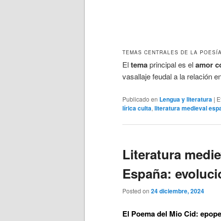
TEMAS CENTRALES DE LA POESÍ
El
tema
principal es el
amor c
vasallaje feudal a la relación e
Publicado en
Lengua y literatura
|
E
lírica culta
,
literatura medieval esp
Literatura medie
España: evoluci
Posted on
24 diciembre, 2024
El Poema del Mio Cid: epope