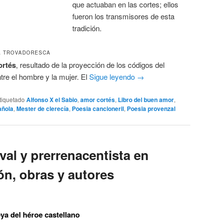
que actuaban en las cortes; ellos
fueron los transmisores de esta
tradición.
A TROVADORESCA
ortés
, resultado de la proyección de los códigos del
ntre el hombre y la mujer. El
Sigue leyendo
→
tiquetado
Alfonso X el Sabio
,
amor cortés
,
Libro del buen amor
,
añola
,
Mester de clerecía
,
Poesia cancioneril
,
Poesia provenzal
val y prerrenacentista en
ón, obras y autores
ya del héroe castellano