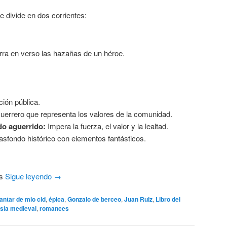
e divide en dos corrientes:
ra en verso las hazañas de un héroe.
ción pública.
errero que representa los valores de la comunidad.
o aguerrido:
Impera la fuerza, el valor y la lealtad.
asfondo histórico con elementos fantásticos.
os
Sigue leyendo
→
antar de mio cid
,
épica
,
Gonzalo de berceo
,
Juan Ruiz
,
Libro del
sía medieval
,
romances