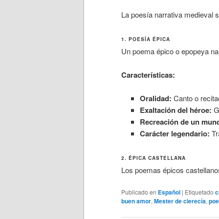
La poesía narrativa medieval s
1. POESÍA ÉPICA
Un poema épico o epopeya nar
Características:
Oralidad:
Canto o recita
Exaltación del héroe:
Gu
Recreación de un mund
Carácter legendario:
Tr
2. ÉPICA CASTELLANA
Los poemas épicos castellan
Publicado en
Español
|
Etiquetado
c
buen amor
,
Mester de clerecía
,
poe