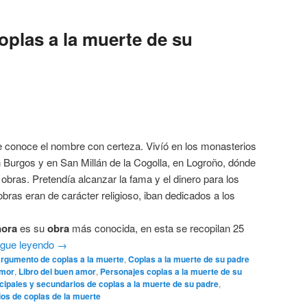
plas a la muerte de su
se conoce el nombre con certeza. Vivíó en los monasterios
 Burgos y en San Millán de la Cogolla, en Logroño, dónde
 obras. Pretendía alcanzar la fama y el dinero para los
bras eran de carácter religioso, iban dedicados a los
ñora
es su
obra
más conocida, en esta se recopilan 25
igue leyendo
→
rgumento de coplas a la muerte
,
Coplas a la muerte de su padre
amor
,
Libro del buen amor
,
Personajes coplas a la muerte de su
cipales y secundarios de coplas a la muerte de su padre
,
os de coplas de la muerte