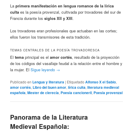
La
primera manifestación en lengua romance de la lírica
culta
es la poesía provenzal, cultivada por trovadores del sur de
Francia durante los
siglos XII y XIII
.
Los trovadores eran profesionales que actuaban en las cortes;
ellos fueron los transmisores de esta tradición.
TEMAS CENTRALES DE LA POESÍA TROVADORESCA
El
tema
principal es el
amor cortés
, resultado de la proyección
de los códigos del vasallaje feudal a la relación entre el hombre y
la mujer. El
Sigue leyendo
→
Publicado en
Lengua y literatura
|
Etiquetado
Alfonso X el Sabio
,
amor cortés
,
Libro del buen amor
,
lírica culta
,
literatura medieval
española
,
Mester de clerecía
,
Poesia cancioneril
,
Poesia provenzal
Panorama de la Literatura
Medieval Española: