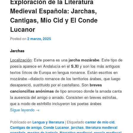
Exploración de la Literatura
Medieval Española: Jarchas,
Cantigas, Mio Cid y El Conde
Lucanor
Posted on
2 marzo, 2025
Jarchas
Localización
: Este poema es una
jarcha mozárabe
. Este tipo de
poesía aparece en Andalucía en el
S.XI
y son los más antiguos
textos líricos de Europa en lengua romance. Están escritos en
mozárabe –dialecto romance de los territorios árabes, que luego
desapareció, sustituido por el castellano. Son
breves
cancioncillas anónimas
de tipo amoroso donde la amada canta
la ausencia del amigo o amado. Consisten en breves estrofas,
que a modo de estribillo incluyeron los poetas árabes
Sigue leyendo
→
Publicado en
Lengua y literatura
|
Etiquetado
cantar de mio cid
,
Cantigas de amigo
,
Conde Lucanor
,
jarchas
,
literatura medieval
española
,
mester de juglaría
,
Narrativa medieval
,
poesía medieval