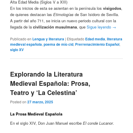
Alta Edad Media (Siglos V a XIII)
En los inicios de esta se asientan en la península los
visigodos
,
de quienes destacan las
Etimologías
de San Isidoro de Sevilla.
A partir del año 711, se inicia un nuevo periodo cultural con la
llegada de la
civilización musulmana
, que
Sigue leyendo
→
Publicado en
Lengua y literatura
|
Etiquetado
Edad media
,
literatura
medieval española
,
poema de mío cid
,
Prerrenacimiento Español
,
siglo XV
Explorando la Literatura
Medieval Española: Prosa,
Teatro y ‘La Celestina’
Posted on
27 marzo, 2025
La Prosa Medieval Española
En el siglo XIV, Don Juan Manuel escribe
El conde Lucanor
.