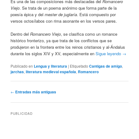
Es una de las composiciones más destacadas del
Romancero
Viejo
. Se trata de un poema anónimo que forma parte de la
poesía épica y del
mester de juglaría
. Está compuesto por
versos octosílabos con rima asonante en los versos pares.
Dentro del
Romancero Viejo
, se clasifica como un romance
histórico fronterizo, ya que trata de los conflictos que se
produjeron en la frontera entre los reinos cristianos y al-Ándalus
durante los siglos XIV y XV, especialmente en
Sigue leyendo
→
Publicado en
Lengua y literatura
|
Etiquetado
Cantigas de amigo
,
jarchas
,
literatura medieval española
,
Romancero
Navegación
←
Entradas más antiguas
de
entradas
PUBLICIDAD