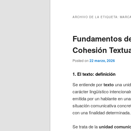
principal
secundario
ARCHIVO DE LA ETIQUETA:
MARCA
Fundamentos de
Cohesión Textua
Posted on
22 marzo, 2026
1. El texto: definición
Se entiende por
texto
una unid
carácter lingüístico intenciona
emitida por un hablante en una
situación comunicativa concre
con una finalidad determinada.
Se trata de la
unidad comunic