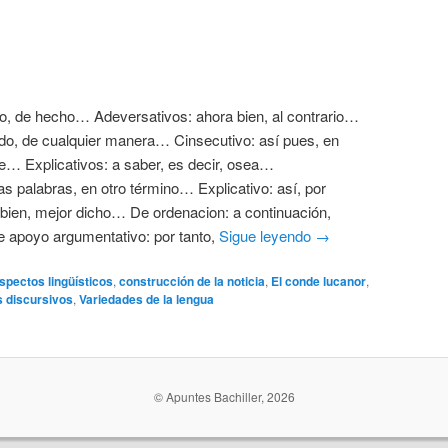
o, de hecho… Adeversativos: ahora bien, al contrario…
odo, de cualquier manera… Cinsecutivo: así pues, en
e… Explicativos: a saber, es decir, osea…
s palabras, en otro término… Explicativo: así, por
bien, mejor dicho… De ordenacion: a continuación,
 apoyo argumentativo: por tanto,
Sigue leyendo
→
spectos lingüísticos
,
construcción de la noticia
,
El conde lucanor
,
 discursivos
,
Variedades de la lengua
© Apuntes Bachiller, 2026