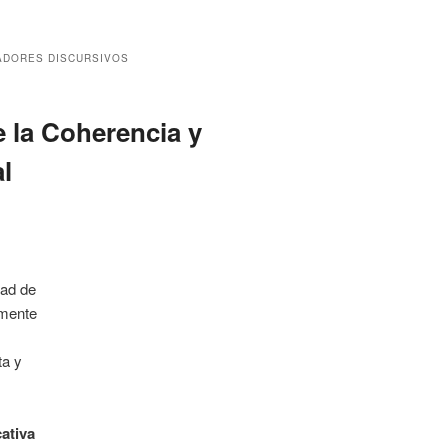
DORES DISCURSIVOS
 la Coherencia y
l
ad de
lmente
ta y
ativa