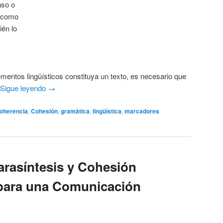
nso o
a como
ién lo
mentos lingüísticos constituya un texto, es necesario que
Sigue leyendo
→
oherencia
,
Cohesión
,
gramàtica
,
lingüística
,
marcadores
rasíntesis y Cohesión
 para una Comunicación