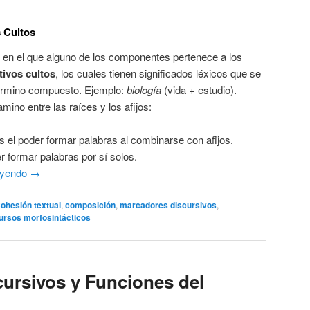
 Cultos
en el que alguno de los componentes pertenece a los
ivos cultos
, los cuales tienen significados léxicos que se
 término compuesto. Ejemplo:
biología
(vida + estudio).
ino entre las raíces y los afijos:
 el poder formar palabras al combinarse con afijos.
er formar palabras por sí solos.
eyendo
→
ohesión textual
,
composición
,
marcadores discursivos
,
ursos morfosintácticos
ursivos y Funciones del