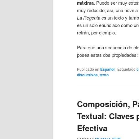
máxima
. Puede ser muy exte
muy reducido; así, una novel
La Regenta
es un texto y tamb
es un solo enunciado como un
refrán, por ejemplo.
Para que una secuencia de ele
posea estas dos propiedades:
Publicado en
Español
|
Etiquetado
c
discursivos
,
texto
Composición, Pa
Textual: Claves
Efectiva
Posted on