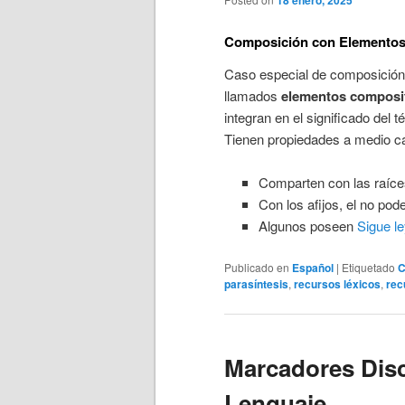
18 enero, 2025
Composición con Elementos
Caso especial de composición 
llamados
elementos composit
integran en el significado del
Tienen propiedades a medio cam
Comparten con las raíces
Con los afijos, el no pod
Algunos poseen
Sigue l
Publicado en
Español
|
Etiquetado
C
parasíntesis
,
recursos léxicos
,
rec
Marcadores Disc
Lenguaje