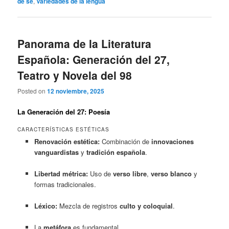
de se
,
Variedades de la lengua
Panorama de la Literatura
Española: Generación del 27,
Teatro y Novela del 98
Posted on
12 noviembre, 2025
La Generación del 27: Poesía
CARACTERÍSTICAS ESTÉTICAS
Renovación estética:
Combinación de
innovaciones
vanguardistas
y
tradición española
.
Libertad métrica:
Uso de
verso libre
,
verso blanco
y
formas tradicionales.
Léxico:
Mezcla de registros
culto y coloquial
.
La
metáfora
es fundamental.