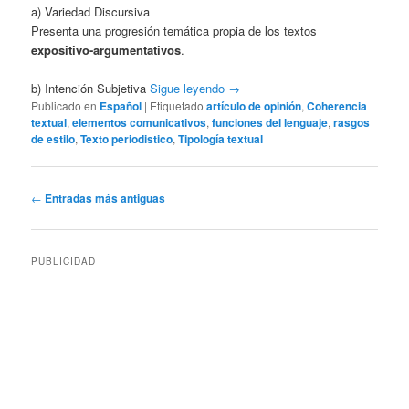
a) Variedad Discursiva
Presenta una progresión temática propia de los textos
expositivo-argumentativos
.
b) Intención Subjetiva
Sigue leyendo
→
Publicado en
Español
|
Etiquetado
artículo de opinión
,
Coherencia
textual
,
elementos comunicativos
,
funciones del lenguaje
,
rasgos
de estilo
,
Texto periodistico
,
Tipología textual
Navegación
←
Entradas más antiguas
de
entradas
PUBLICIDAD