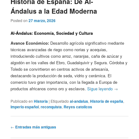
Historia de España: De Al-
Ándalus a la Edad Moderna
Posted on
27 marzo, 2026
Al-Ándalus: Economía, Sociedad y Cultura
Avance Económico:
Desarrollo agrícola significativo mediante
técnicas avanzadas de riego como norias y acequias,
introduciendo cultivos como arroz, naranjas, caña de azúcar y
algodón en los valles del Ebro, Guadalquivir y Segura. Córdoba y
Toledo se convirtieron en centros activos de artesanía,
destacando la producción de seda, vidrio y cerámica. El
comercio tuvo gran importancia, con la llegada a Europa de
productos africanos como oro y esclavos.
Sigue leyendo
→
Publicado en
Historia
|
Etiquetado
al-andalus
,
Historia de españa
,
Imperio español
,
reconquista
,
Reyes catolicos
Navegación
←
Entradas más antiguas
de