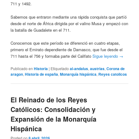
711 y 1492.
Sabemos que entraron mediante una rápida conquista que partíó
desde el norte de África dirigida por el valino Musa y empezó con
la batalla de Guadalete en el 711.
Conocemos que este período se diferenció en cuatro etapas,
primero el Emirato dependiente de Damasco, que fue desde el
711 hasta el 756 y formaba parte del Califato
Sigue leyendo
→
Publicado en
Historia
|
Etiquetado
al-andalus
,
austrias
,
Corona de
aragon
,
Historia de españa
,
Monarquía hispánica
,
Reyes catolicos
El Reinado de los Reyes
Católicos: Consolidación y
Expansión de la Monarquía
Hispánica
Posted on
8 abril, 2026