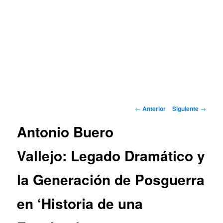
Navegación
←
Anterior
Siguiente
→
de
Antonio Buero
entradas
Vallejo: Legado Dramático y
la Generación de Posguerra
en ‘Historia de una