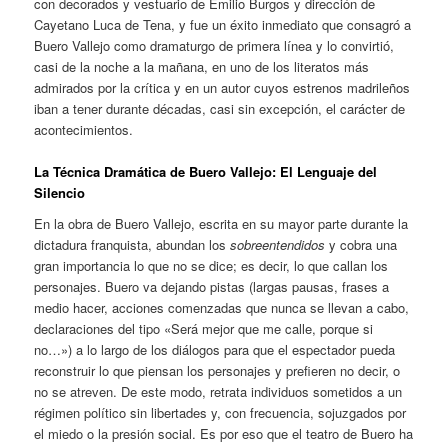
con decorados y vestuario de Emilio Burgos y dirección de
Cayetano Luca de Tena, y fue un éxito inmediato que consagró a
Buero Vallejo como dramaturgo de primera línea y lo convirtió,
casi de la noche a la mañana, en uno de los literatos más
admirados por la crítica y en un autor cuyos estrenos madrileños
iban a tener durante décadas, casi sin excepción, el carácter de
acontecimientos.
La Técnica Dramática de Buero Vallejo: El Lenguaje del
Silencio
En la obra de Buero Vallejo, escrita en su mayor parte durante la
dictadura franquista, abundan los
sobreentendidos
y cobra una
gran importancia lo que no se dice; es decir, lo que callan los
personajes. Buero va dejando pistas (largas pausas, frases a
medio hacer, acciones comenzadas que nunca se llevan a cabo,
declaraciones del tipo «Será mejor que me calle, porque si
no…») a lo largo de los diálogos para que el espectador pueda
reconstruir lo que piensan los personajes y prefieren no decir, o
no se atreven. De este modo, retrata individuos sometidos a un
régimen político sin libertades y, con frecuencia, sojuzgados por
el miedo o la presión social. Es por eso que el teatro de Buero ha