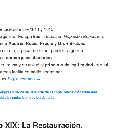
e celebró entre 1814 y 1815.
 organizar Europa tras la caída de
Napoleón Bonaparte
.
como
Austria, Rusia, Prusia y Gran Bretaña
.
resente, a pesar de haber perdido la guerra.
las
monarquías absolutas
.
s tronos y se aplicó el
principio de legitimidad
, el cual
arcas legítimos podían gobernar.
eras
Sigue leyendo
→
ongreso de viena
,
Historia de Europa
,
revolución francesa
,
 de alemania
,
Unificación de Italia
lo XIX: La Restauración,