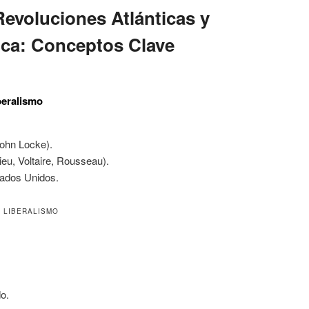
Revoluciones Atlánticas y
ica: Conceptos Clave
beralismo
John Locke).
ieu, Voltaire, Rousseau).
ados Unidos.
 LIBERALISMO
o.