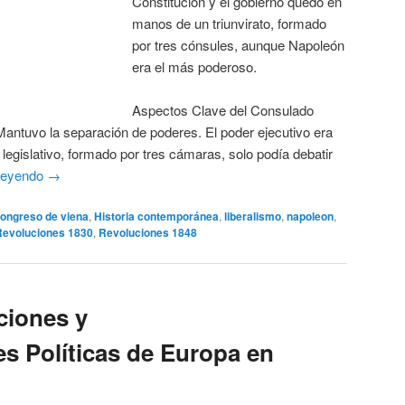
Constitución y el gobierno quedó en
manos de un triunvirato, formado
por tres cónsules, aunque Napoleón
era el más poderoso.
Aspectos Clave del Consulado
antuvo la separación de poderes. El poder ejecutivo era
 legislativo, formado por tres cámaras, solo podía debatir
leyendo
→
ongreso de viena
,
Historia contemporánea
,
liberalismo
,
napoleon
,
Revoluciones 1830
,
Revoluciones 1848
ciones y
s Políticas de Europa en