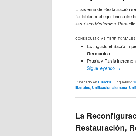
El sistema de Restauración se
restablecer el equilibrio entre 
austriaco
Metternich
. Para ell
CONSECUENCIAS TERRITORIALES 
Extinguido el Sacro Imp
Germánica
.
Prusia y Rusia increment
Sigue leyendo
→
Publicado en
Historia
|
Etiquetado
1
liberales
,
Unificacion alemana
,
Unif
La Reconfigurac
Restauración, R