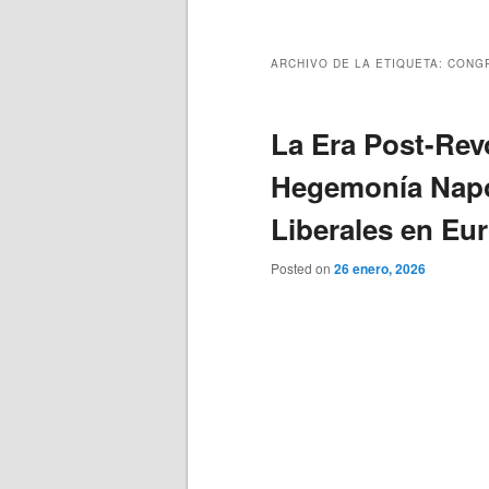
principal
secundario
ARCHIVO DE LA ETIQUETA:
CONGR
La Era Post-Revo
Hegemonía Napo
Liberales en Eu
Posted on
26 enero, 2026