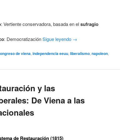
o
: Vertiente conservadora, basada en el
sufragio
co
: Democratización
Sigue leyendo
→
ongreso de viena
,
independencia eeuu
,
liberalismo
,
napoleon
,
tauración y las
erales: De Viena a las
acionales
istema de Restauración (1815)