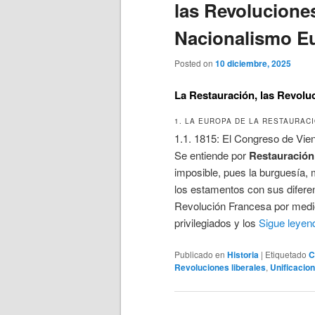
las Revoluciones
Nacionalismo E
Posted on
10 diciembre, 2025
La Restauración, las Revolu
1. LA EUROPA DE LA RESTAURAC
1.1. 1815: El Congreso de Vie
Se entiende por
Restauración
imposible, pues la burguesía, 
los estamentos con sus diferen
Revolución Francesa por medi
privilegiados y los
Sigue leye
Publicado en
Historia
|
Etiquetado
C
Revoluciones liberales
,
Unificacio