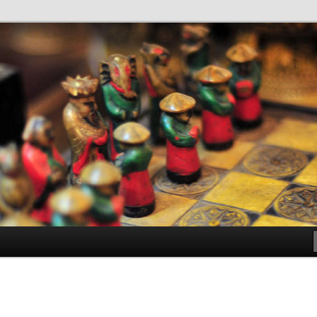
antes de Bachillerato
ller