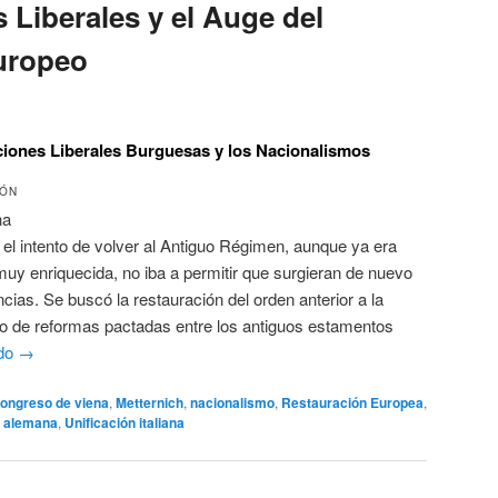
 Liberales y el Auge del
uropeo
ciones Liberales Burguesas y los Nacionalismos
IÓN
na
el intento de volver al Antiguo Régimen, aunque ya era
muy enriquecida, no iba a permitir que surgieran de nuevo
cias. Se buscó la restauración del orden anterior a la
o de reformas pactadas entre los antiguos estamentos
ndo
→
ongreso de viena
,
Metternich
,
nacionalismo
,
Restauración Europea
,
n alemana
,
Unificación italiana