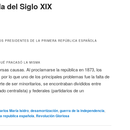
a del Siglo XIX
LOS PRESIDENTES DE LA PRIMERA REPÚBLICA ESPAÑOLA
QUÉ FRACASÓ LA MISMA
ersas causas. Al proclamarse la república en 1873, los
por lo que uno de los principales problemas fue la falta de
te de ser minoritarios, se encontraban divididos entre
ado centralista) y federales (partidarios de un
arlos María Isidro
,
desamortización
,
guerra de la independencia
,
a republica española
,
Revolución Gloriosa