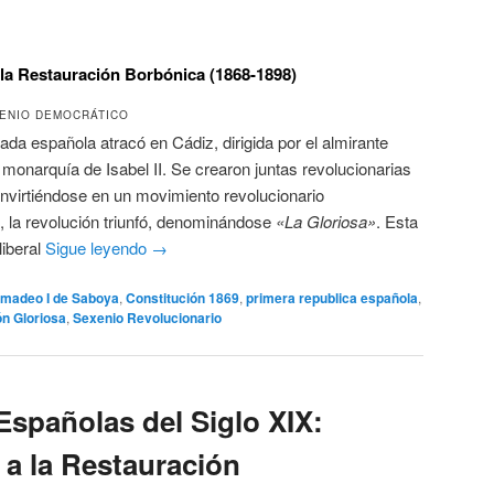
 la Restauración Borbónica (1868-1898)
XENIO DEMOCRÁTICO
da española atracó en Cádiz, dirigida por el almirante
a monarquía de Isabel II. Se crearon juntas revolucionarias
onvirtiéndose en un movimiento revolucionario
, la revolución triunfó, denominándose
«La Gloriosa»
. Esta
liberal
Sigue leyendo
→
madeo I de Saboya
,
Constitución 1869
,
primera republica española
,
n Gloriosa
,
Sexenio Revolucionario
Españolas del Siglo XIX:
 a la Restauración