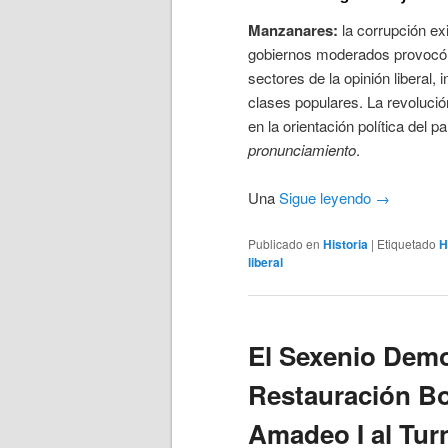
Manzanares:
la corrupción exi
gobiernos moderados provocó 
sectores de la opinión liberal, 
clases populares. La revolució
en la orientación política del p
pronunciamiento
.
Una
Sigue leyendo
→
Publicado en
Historia
|
Etiquetado
H
liberal
El Sexenio Demo
Restauración B
Amadeo I al Tur