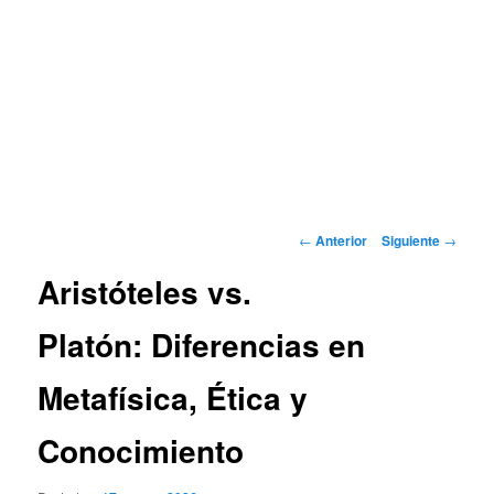
Navegación
←
Anterior
Siguiente
→
de
Aristóteles vs.
entradas
Platón: Diferencias en
Metafísica, Ética y
Conocimiento