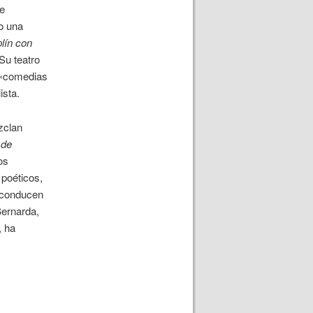
de
o una
lín con
Su teatro
 «comedias
ista.
zclan
 de
os
 poéticos,
s conducen
Bernarda,
, ha