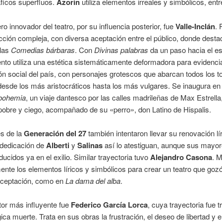
ficos superfluos.
Azorín
utiliza elementos irreales y simbólicos, entr
ro innovador del teatro, por su influencia posterior, fue
Valle-Inclán
. 
ción compleja, con diversa aceptación entre el público, donde desta
 las
Comedias bárbaras
. Con
Divinas palabras
da un paso hacia el e
nto utiliza una estética sistemáticamente deformadora para evidencia
n social del país, con personajes grotescos que abarcan todos los t
desde los más aristocráticos hasta los más vulgares. Se inaugura e
bohemia
, un viaje dantesco por las calles madrileñas de Max Estrella
obre y ciego, acompañado de su «perro», don Latino de Hispalis.
es de la
Generación del 27
también intentaron llevar su renovación lír
 dedicación de
Alberti
y
Salinas
así lo atestiguan, aunque sus mayor
ducidos ya en el exilio. Similar trayectoria tuvo
Alejandro Casona
. 
nte los elementos líricos y simbólicos para crear un teatro que goz
aceptación, como en
La dama del alba
.
tor más influyente fue
Federico García Lorca
, cuya trayectoria fue 
gica muerte. Trata en sus obras la frustración, el deseo de libertad y e