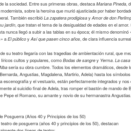
de la sociedad. Entre sus primeras obras, destaca
Mariana Pineda
, 
modernista, sobre la heroína que murió ajusticiada por haber bordad
beral. También escribió
La zapatera prodigiosa
y
Amor de don Perlimp
su jardín
, que tratan el tema de la desigualdad de edades en el amor. 
ta nunca llegó a subir a las tablas en su época; él mismo denominó
s» a
El público
y
Así que pasen cinco años
, de clara influencia surreal
de su teatro llegaría con las tragedias de ambientación rural, que me
líricos cultos y populares, como
Bodas de sangre
y
Yerma
.
La casa
Alba
sería su obra cumbre. Todos los elementos dramáticos, desde l
ernarda, Angustias, Magdalena, Martirio, Adela) hasta los símbolos
a escenografía y el vestuario, están perfectamente integrados y no
mente al suicidio final de Adela, tras romper el bastón de mando de 
que Pepe el Romano, su amante y novio de su hermanastra Angustias
de Posguerra (Años 40 y Principios de los 50)
 teatro de posguerra (años 40 y principios de los 50), destacan
lmente dos líneas de teatro: