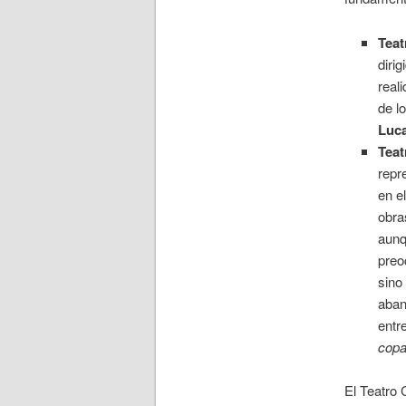
Teat
diri
real
de l
Luc
Tea
repr
en e
obr
aunq
preo
sino
aban
entr
cop
El Teatro 