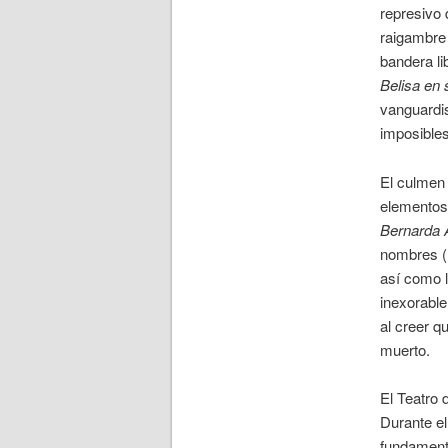
represivo 
raigambre 
bandera li
Belisa en 
vanguardis
imposible
El culmen 
elementos 
Bernarda 
nombres (B
así como l
inexorable
al creer 
muerto.
El Teatro 
Durante el
fundamenta