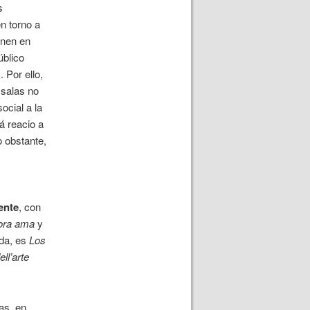
s
n torno a
enen en
úblico
 Por ello,
s salas no
ocial a la
á reacio a
 obstante,
ente
, con
ora ama
y
ada, es
Los
ll’arte
as, en