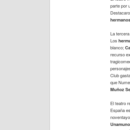
parte por 
Destacaro
hermano
La tercera
Los
herma
blanco;
Ca
recurso ex
tragicomed
personaje
Club gasta
que Numer
Muñoz S
El teatro 
España est
noventayoc
Unamuno