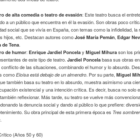
ro de alta comedia o teatro de evasión
: Este teatro busca el entret
gido a un público que encuentra en él la evasión. Son obras poco crític
idad social que se vivía en España, con temas como la infidelidad, la 
os hijos, etc. Destacan autores como
José María Pemán
,
Edgar Nevi
a de Tena
.
tro de humor
:
Enrique Jardiel Poncela
y
Miguel Mihura
son los pri
esentantes de este tipo de teatro.
Jardiel Poncela
basa sus obras en 
l conflicto de las situaciones, combinando el humor y lo absurdo. De
as como
Eloísa está debajo de un almendro
. Por su parte,
Miguel Mi
ue también basa su teatro en lo absurdo, muestra asimismo una cier
cupación existencial y una intención crítica. Es decir, busca no solo e
 también reflexionar. Más tarde, su teatro se vuelve más convenciona
donando la denuncia social y dando al público lo que prefiere: divers
etenimiento. Su obra principal de esta primera época es
Tres sombrer
a
.
Crítico (Años 50 y 60)