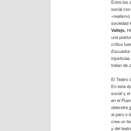
Entre los 
social con
«realismo 
sociedad e
Vallejo
,
Hi
una postu
crítico fu
Escuadra 
injusticia
tratan de 
El Teatro 
En esta ép
social y el
en el Puen
obtendrá 
al paro o 
crea un te
y del teat