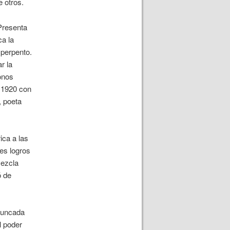
e otros.
Presenta
ca la
sperpento.
r la
onos
n 1920 con
, poeta
ica a las
es logros
Mezcla
ó de
truncada
l poder