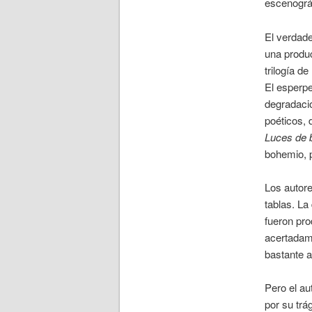
escenográ
El verdade
una produc
trilogía de
El esperpe
degradació
poéticos, 
Luces de 
bohemio, p
Los autor
tablas. La
fueron pro
acertadame
bastante 
Pero el au
por su trá