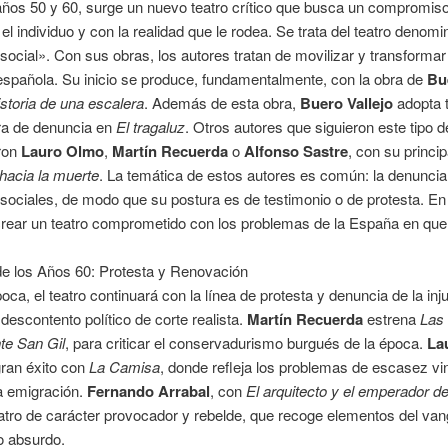
años 50 y 60, surge un nuevo teatro crítico que busca un compromiso
 el individuo y con la realidad que le rodea. Se trata del teatro denom
social». Con sus obras, los autores tratan de movilizar y transformar 
spañola. Su inicio se produce, fundamentalmente, con la obra de
Bu
storia de una escalera
. Además de esta obra,
Buero Vallejo
adopta 
ra de denuncia en
El tragaluz
. Otros autores que siguieron este tipo d
eron
Lauro Olmo
,
Martín Recuerda
o
Alfonso Sastre
, con su princip
hacia la muerte
. La temática de estos autores es común: la denuncia
s sociales, de modo que su postura es de testimonio o de protesta. E
crear un teatro comprometido con los problemas de la España en que 
de los Años 60: Protesta y Renovación
oca, el teatro continuará con la línea de protesta y denuncia de la inju
 descontento político de corte realista.
Martín Recuerda
estrena
Las 
te San Gil
, para criticar el conservadurismo burgués de la época.
La
gran éxito con
La Camisa
, donde refleja los problemas de escasez v
la emigración.
Fernando Arrabal
, con
El arquitecto y el emperador de
atro de carácter provocador y rebelde, que recoge elementos del va
ro absurdo.