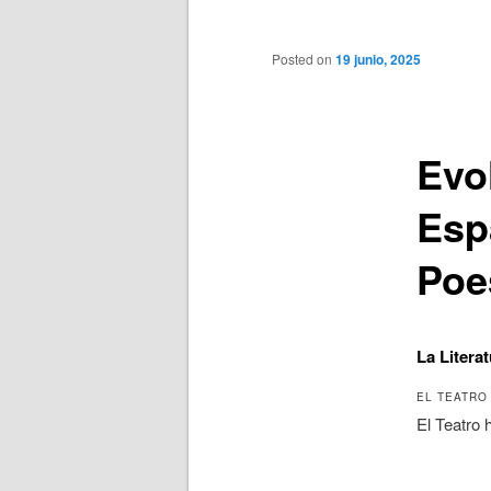
principal
Posted on
19 junio, 2025
Evol
Esp
Poe
La Litera
EL TEATRO
El Teatro 