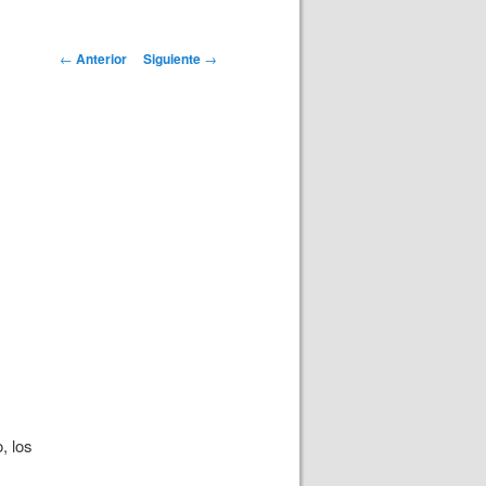
Navegación
←
Anterior
Siguiente
→
de
entradas
,
, los