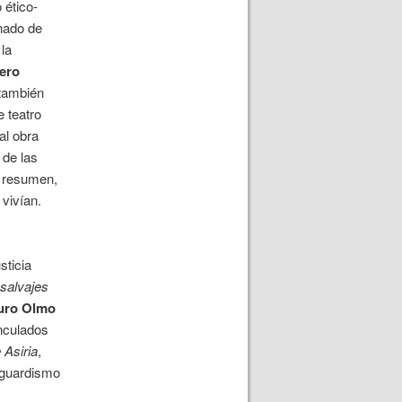
 ético-
inado de
la
ero
también
e teatro
al obra
 de las
n resumen,
vivían.
sticia
salvajes
uro Olmo
inculados
 Asiria
,
nguardismo