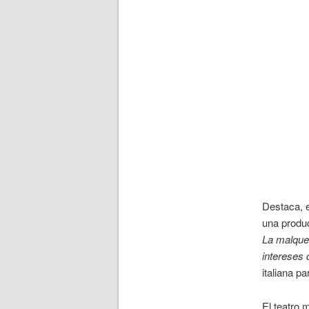
Destaca, en
una produ
La malque
intereses
italiana p
El teatro 