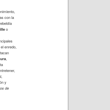
enimiento,
as con la
rebeldía
lle
o
ncipales
el enredo,
stacan
hura
,
ta
ntretener,
l,
ión y
os de