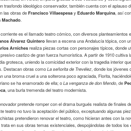
un trasfondo ideológico conservador, también cuenta con el aplauso de
n las obras de
Francisco Villaespesa
y
Eduardo Marquina
, así co
s Machado
.
 corriente es el llamado teatro cómico, con diversos planteamientos e
nos Álvarez Quintero
llevan a escena una Andalucía tópica, con 
rlos Arniches
realiza piezas cortas con personajes típicos, donde ut
presivo castizo de gran fuerza humorística. A partir de 1910 cultiva l
ia grotesca, uniendo la comicidad exterior con la tragedia interior qu
s. Destacan obras como
La señorita de Trevélez
, donde los jóvenes
n una broma cruel a una solterona poco agraciada, Florita, haciéndol
iano se ha enamorado de ella; o
La venganza de don Mendo
, de
Pe
eca
, una burla tremenda del teatro modernista.
renovador pretende romper con el drama burgués realista de finales d
e teatro no tuvo la aceptación del público, exceptuando algunas pie
histas pretendieron renovar el teatro, como hicieran antes con la nov
trata en sus obras temas existenciales, despojándolas de todos los