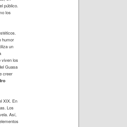
l público.
mo los
stéticos.
un humor
iliza un
a
e viven los
 del Guasa
e creer
dro
el XIX. En
zas. Los
ela. Así,
 elementos