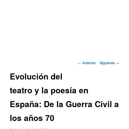
Navegación
←
Anterior
Siguiente
→
de
Evolución del
entradas
teatro y la poesía en
España: De la Guerra Civil a
los años 70