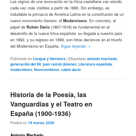
Los signos de una renovación en la lírica castellana van siendo
cada vez más visibles a partir de 1880. Sin embargo, es
indudable la primacía de América Latina en la constitución de un
nuevo movimiento literario: el
Modernismo
. En concreto, el
papel de
Rubén Darío
(1867-1916) es fundamental en el
desarrollo de la nueva lírica española: su llegada a nuestro país
en 1892, y su regreso en 1899, son hitos decisivos en el triunfo
del Modernismo en España.
Sigue leyendo
→
Publicado en
Lengua y literatura
|
Etiquetado
antonio machado
,
generación del 98
,
juan ramón jiménez
,
Literatura española
,
modernismo
,
Novecentismo
,
rubén darío
Historia de la Poesía, las
Vanguardias y el Teatro en
España (1900-1936)
Posted on
19 marzo, 2026
Antonio Machado