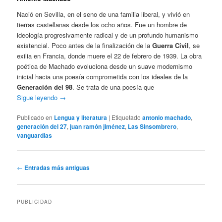
Nació en Sevilla, en el seno de una familia liberal, y vivió en
tierras castellanas desde los ocho años. Fue un hombre de
ideología progresivamente radical y de un profundo humanismo
existencial. Poco antes de la finalización de la
Guerra Civil
, se
exilia en Francia, donde muere el 22 de febrero de 1939. La obra
poética de Machado evoluciona desde un suave modernismo
inicial hacia una poesía comprometida con los ideales de la
Generación del 98
. Se trata de una poesía que
Sigue leyendo
→
Publicado en
Lengua y literatura
|
Etiquetado
antonio machado
,
generación del 27
,
juan ramón jiménez
,
Las Sinsombrero
,
vanguardias
Navegación
←
Entradas más antiguas
de
entradas
PUBLICIDAD