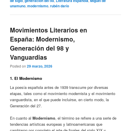
de siglo
,
generación del 98
,
Literatura española
,
Miguel de
unamuno
,
modernismo
,
rubén darío
Movimientos Literarios en
España: Modernismo,
Generación del 98 y
Vanguardias
Posted on
29 marzo, 2026
1. El Modernismo
La poesía española antes de 1939 transcurre por diversas
etapas, tales como el movimiento modernista y el movimiento
vanguardista, en el que puede incluirse, en cierto modo, la
Generación del 27.
En cuanto al
Modernismo
, el término se refiere a una serie de
tendencias artísticas europeas y latinoamericanas que
cambiaron por completo el arte de finales del siglo XIX y