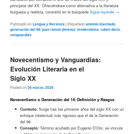
principios del XX. Ofreciéndose como alternativa a la literatura
burguesa y realista, consistió en la búsqueda
Sigue leyendo
→
Publicado en
Lengua y literatura
|
Etiquetado
antonio machado
,
generación del 98
,
juan ramón jiménez
,
modernismo
,
rubén darío
,
vanguardias
Novecentismo y Vanguardias:
Evolución Literaria en el
Siglo XX
Posted on
26 marzo, 2026
Novecentismo o Generación del 14: Definición y Rasgos
Contexto:
Surge tras los primeros años del siglo XX con un
enfoque intelectual más riguroso que el de la Generación
del 98.
Concepto:
Término acuñado por Eugenio D’Ors; se vincula