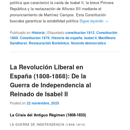
política que caracterizó la caída de Isabel II, la breve Primera
República y la restauración de Alfonso XII mediante el
pronunciamiento de Martínez Campos. Esta Constitución
buscaba garantizar la estabilidad política
Sigue leyendo
→
Publicado en
Historia
|
Etiquetado
constitucion 1812
,
Constitución
1869
,
Constitucion 1876
,
Historia de españa
,
isabel ii
,
Manifiesto
Sandhurst
,
Restauración Borbónica
,
Sexenio democratico
La Revolución Liberal en
España (1808-1868): De la
Guerra de Independencia al
Reinado de Isabel II
Posted on
22 noviembre, 2025
La Crisis del Antiguo Régimen (1808-1833)
LA GUERRA DE INDEPENDENCIA (1808-1814)