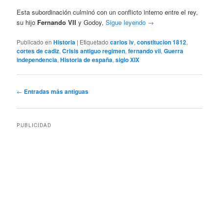
Esta subordinación culminó con un conflicto interno entre el rey,
su hijo
Fernando VII
y Godoy,
Sigue leyendo
→
Publicado en
Historia
|
Etiquetado
carlos iv
,
constitucion 1812
,
cortes de cadiz
,
Crisis antiguo regimen
,
fernando vii
,
Guerra
independencia
,
Historia de españa
,
siglo XIX
Navegación
←
Entradas más antiguas
de
entradas
PUBLICIDAD