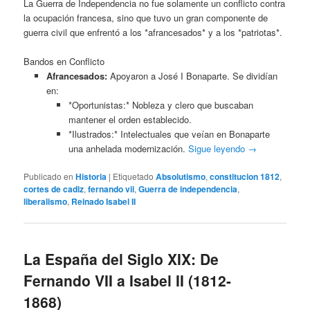
La Guerra de Independencia no fue solamente un conflicto contra
la ocupación francesa, sino que tuvo un gran componente de
guerra civil que enfrentó a los *afrancesados* y a los *patriotas*.
Bandos en Conflicto
Afrancesados:
Apoyaron a José I Bonaparte. Se dividían
en:
*Oportunistas:* Nobleza y clero que buscaban
mantener el orden establecido.
*Ilustrados:* Intelectuales que veían en Bonaparte
una anhelada modernización.
Sigue leyendo
→
Publicado en
Historia
|
Etiquetado
Absolutismo
,
constitucion 1812
,
cortes de cadiz
,
fernando vii
,
Guerra de independencia
,
liberalismo
,
Reinado Isabel II
La España del Siglo XIX: De
Fernando VII a Isabel II (1812-
1868)