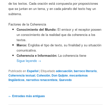
de los textos. Cada oración está compuesta por proposiciones
que se juntan en un tema, y en cada párrafo del texto hay un
subtema.
Factores de la Coherencia
Conocimiento del Mundo:
El emisor y el receptor poseen
un conocimiento de la realidad que da coherencia a los
textos.
Marco:
Engloba el tipo de texto, su finalidad y su situación
comunicativa.
Coherencia e Información:
La coherencia tiene
Sigue leyendo
→
Publicado en
Español
|
Etiquetado
adecuación
,
barroco literario
,
Coherencia textual
,
Cohesión
,
Don Quijote
,
mecanismos
lingüísticos
,
narrativa renacentista
,
Quevedo
Navegación
←
Entradas más antiguas
de
entradas