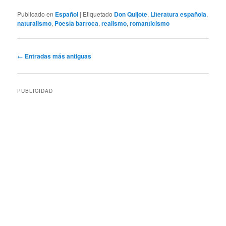
Publicado en
Español
|
Etiquetado
Don Quijote
,
Literatura española
,
naturalismo
,
Poesía barroca
,
realismo
,
romanticismo
Navegación
←
Entradas más antiguas
de
entradas
PUBLICIDAD