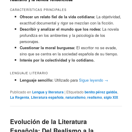
CARACTERÍSTICAS PRINCIPALES
Ofrecer un relato fiel de la vida cotidiana:
La objetividad,
exactitud documental y rigor se mezclan con la ficción.
Describir y analizar el mundo que los rodea:
La novela
profundiza en los ambientes y la psicología de los
personajes.
Cuestionar la moral burguesa:
El escritor no se evade,
sino que se centra en la sociedad española de su tiempo.
Interés por la colectividad y lo cotidiano.
LENGUAJE LITERARIO
Lenguaje sencillo:
Utilizado para
Sigue leyendo
→
Publicado en
Lengua y literatura
|
Etiquetado
benito pérez galdós
,
La Regenta
,
Literatura española
,
naturalismo
,
realismo
,
siglo XIX
Evolución de la Literatura
Española: Del Realismo a la