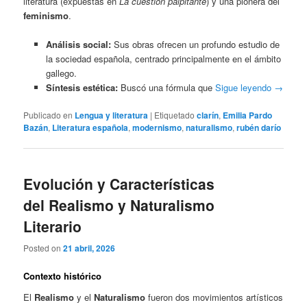
literatura (expuestas en
La cuestión palpitante
) y una pionera del
feminismo
.
Análisis social:
Sus obras ofrecen un profundo estudio de
la sociedad española, centrado principalmente en el ámbito
gallego.
Síntesis estética:
Buscó una fórmula que
Sigue leyendo
→
Publicado en
Lengua y literatura
|
Etiquetado
clarín
,
Emilia Pardo
Bazán
,
Literatura española
,
modernismo
,
naturalismo
,
rubén darío
Evolución y Características
del Realismo y Naturalismo
Literario
Posted on
21 abril, 2026
Contexto histórico
El
Realismo
y el
Naturalismo
fueron dos movimientos artísticos