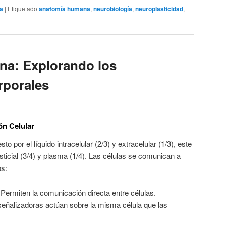
ía
|
Etiquetado
anatomía humana
,
neurobiología
,
neuroplasticidad
,
na: Explorando los
porales
ón Celular
o por el líquido intracelular (2/3) y extracelular (1/3), este
ersticial (3/4) y plasma (1/4). Las células se comunican a
s:
Permiten la comunicación directa entre células.
eñalizadoras actúan sobre la misma célula que las