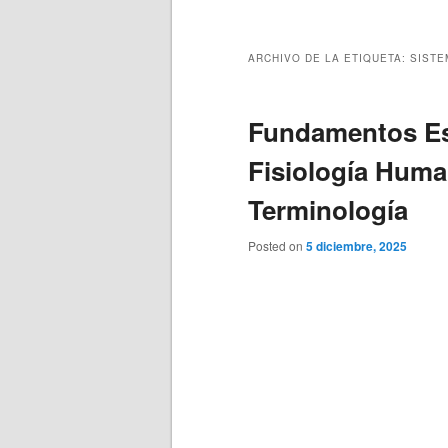
principal
secundario
ARCHIVO DE LA ETIQUETA:
SIST
Fundamentos Es
Fisiología Huma
Terminología
Posted on
5 diciembre, 2025