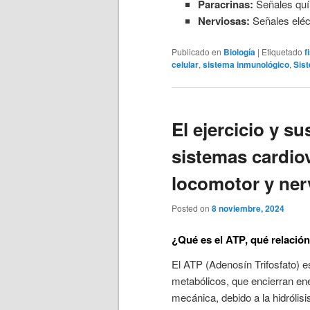
Paracrinas:
Señales quí
Nerviosas:
Señales eléc
Publicado en
Biología
|
Etiquetado
f
celular
,
sistema inmunológico
,
Sis
El ejercicio y su
sistemas cardiov
locomotor y ner
Posted on
8 noviembre, 2024
¿Qué es el ATP, qué relación
El ATP (Adenosín Trifosfato) 
metabólicos, que encierran en
mecánica, debido a la hidrólisi