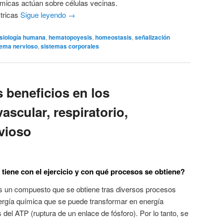
micas actúan sobre células vecinas.
tricas
Sigue leyendo
→
isiología humana
,
hematopoyesis
,
homeostasis
,
señalización
tema nervioso
,
sistemas corporales
s beneficios en los
ascular, respiratorio,
vioso
 tiene con el ejercicio y con qué procesos se obtiene?
es un compuesto que se obtiene tras diversos procesos
ergía química que se puede transformar en energía
s del ATP (ruptura de un enlace de fósforo). Por lo tanto, se