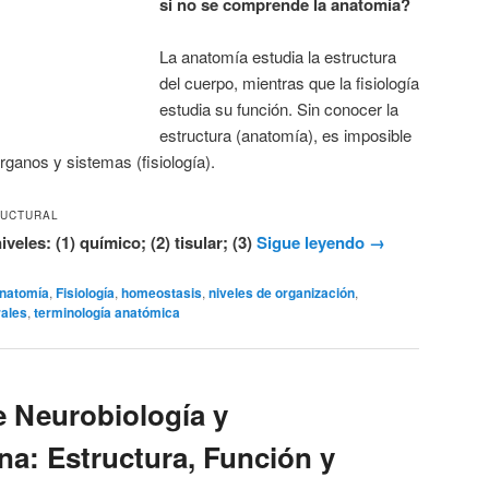
si no se comprende la anatomía?
La anatomía estudia la estructura
del cuerpo, mientras que la fisiología
estudia su función. Sin conocer la
estructura (anatomía), es imposible
ganos y sistemas (fisiología).
RUCTURAL
veles: (1) químico; (2) tisular; (3)
Sigue leyendo
→
natomía
,
Fisiología
,
homeostasis
,
niveles de organización
,
rales
,
terminología anatómica
 Neurobiología y
a: Estructura, Función y