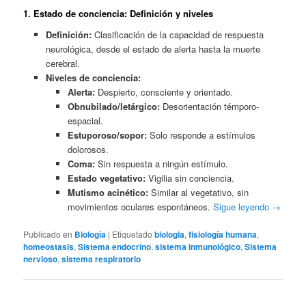
1. Estado de conciencia: Definición y niveles
Definición:
Clasificación de la capacidad de respuesta
neurológica, desde el estado de alerta hasta la muerte
cerebral.
Niveles de conciencia:
Alerta:
Despierto, consciente y orientado.
Obnubilado/letárgico:
Desorientación témporo-
espacial.
Estuporoso/sopor:
Solo responde a estímulos
dolorosos.
Coma:
Sin respuesta a ningún estímulo.
Estado vegetativo:
Vigilia sin conciencia.
Mutismo acinético:
Similar al vegetativo, sin
movimientos oculares espontáneos.
Sigue leyendo
→
Publicado en
Biología
|
Etiquetado
biologia
,
fisiología humana
,
homeostasis
,
Sistema endocrino
,
sistema inmunológico
,
Sistema
nervioso
,
sistema respiratorio