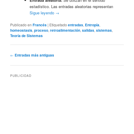
Entrada aleatoria:
Se utilizan en el sentido
estadístico. Las entradas aleatorias representan
Sigue leyendo
→
Publicado en
Francés
|
Etiquetado
entradas
,
Entropía
,
homeostasis
,
proceso
,
retroalimentación
,
salidas
,
sistemas
,
Teoría de Sistemas
Navegación
←
Entradas más antiguas
de
entradas
PUBLICIDAD