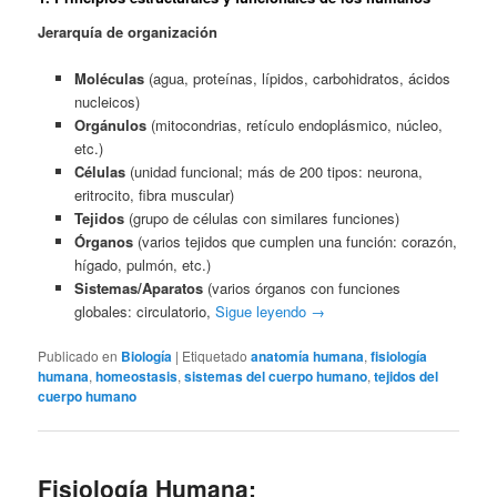
Jerarquía de organización
Moléculas
(agua, proteínas, lípidos, carbohidratos, ácidos
nucleicos)
Orgánulos
(mitocondrias, retículo endoplásmico, núcleo,
etc.)
Células
(unidad funcional; más de 200 tipos: neurona,
eritrocito, fibra muscular)
Tejidos
(grupo de células con similares funciones)
Órganos
(varios tejidos que cumplen una función: corazón,
hígado, pulmón, etc.)
Sistemas/Aparatos
(varios órganos con funciones
globales: circulatorio,
Sigue leyendo
→
Publicado en
Biología
|
Etiquetado
anatomía humana
,
fisiología
humana
,
homeostasis
,
sistemas del cuerpo humano
,
tejidos del
cuerpo humano
Fisiología Humana: