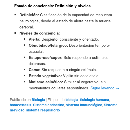
1. Estado de conciencia: Definición y niveles
Definición:
Clasificación de la capacidad de respuesta
neurológica, desde el estado de alerta hasta la muerte
cerebral.
Niveles de conciencia:
Alerta:
Despierto, consciente y orientado.
Obnubilado/letárgico:
Desorientación témporo-
espacial.
Estuporoso/sopor:
Solo responde a estímulos
dolorosos.
Coma:
Sin respuesta a ningún estímulo.
Estado vegetativo:
Vigilia sin conciencia.
Mutismo acinético:
Similar al vegetativo, sin
movimientos oculares espontáneos.
Sigue leyendo
→
Publicado en
Biología
|
Etiquetado
biologia
,
fisiología humana
,
homeostasis
,
Sistema endocrino
,
sistema inmunológico
,
Sistema
nervioso
,
sistema respiratorio