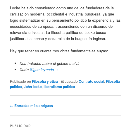
Locke ha sido considerado como uno de los fundadores de la
civilización moderna, occidental e industrial burguesa, ya que
logró sistematizar en su pensamiento político la experiencia y las
necesidades de su época, trascendiendo con un discurso de
relevancia universal. La filosofía política de Locke busca
justificar el ascenso y desarrollo de la burguesía inglesa.
Hay que tener en cuenta tres obras fundamentales suyas:
Dos tratados sobre el gobierno civil
Carta
Sigue leyendo
→
Publicado en
Filosofía y ética
|
Etiquetado
Contrato social
,
Filosofia
politica
,
John locke
,
liberalismo político
Navegación
←
Entradas más antiguas
de
entradas
PUBLICIDAD