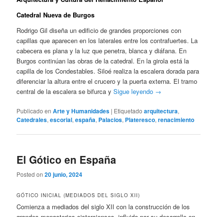
Catedral Nueva de Burgos
Rodrigo Gil diseña un edificio de grandes proporciones con
capillas que aparecen en los laterales entre los contrafuertes. La
cabecera es plana y la luz que penetra, blanca y diáfana. En
Burgos continúan las obras de la catedral. En la girola está la
capilla de los Condestables. Siloé realiza la escalera dorada para
diferenciar la altura entre el crucero y la puerta externa. El tramo
central de la escalera se bifurca y
Sigue leyendo
→
Publicado en
Arte y Humanidades
|
Etiquetado
arquitectura
,
Catedrales
,
escorial
,
españa
,
Palacios
,
Plateresco
,
renacimiento
El Gótico en España
Posted on
20 junio, 2024
GÓTICO INICIAL (MEDIADOS DEL SIGLO XII)
Comienza a mediados del siglo XII con la construcción de los
grandes monasterios cistercienses, influido por su desarrollo en