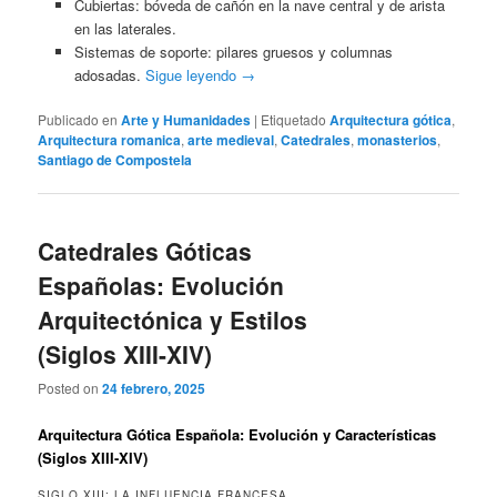
Cubiertas: bóveda de cañón en la nave central y de arista
en las laterales.
Sistemas de soporte: pilares gruesos y columnas
adosadas.
Sigue leyendo
→
Publicado en
Arte y Humanidades
|
Etiquetado
Arquitectura gótica
,
Arquitectura romanica
,
arte medieval
,
Catedrales
,
monasterios
,
Santiago de Compostela
Catedrales Góticas
Españolas: Evolución
Arquitectónica y Estilos
(Siglos XIII-XIV)
Posted on
24 febrero, 2025
Arquitectura Gótica Española: Evolución y Características
(Siglos XIII-XIV)
SIGLO XIII: LA INFLUENCIA FRANCESA