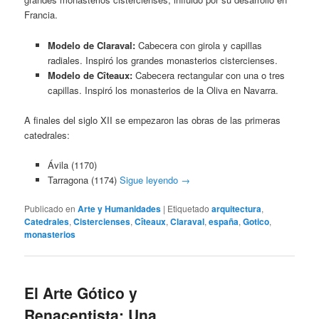
Francia.
Modelo de Claraval:
Cabecera con girola y capillas
radiales. Inspiró los grandes monasterios cistercienses.
Modelo de Cîteaux:
Cabecera rectangular con una o tres
capillas. Inspiró los monasterios de la Oliva en Navarra.
A finales del siglo XII se empezaron las obras de las primeras
catedrales:
Ávila (1170)
Tarragona (1174)
Sigue leyendo
→
Publicado en
Arte y Humanidades
|
Etiquetado
arquitectura
,
Catedrales
,
Cistercienses
,
Cîteaux
,
Claraval
,
españa
,
Gotico
,
monasterios
El Arte Gótico y
Renacentista: Una