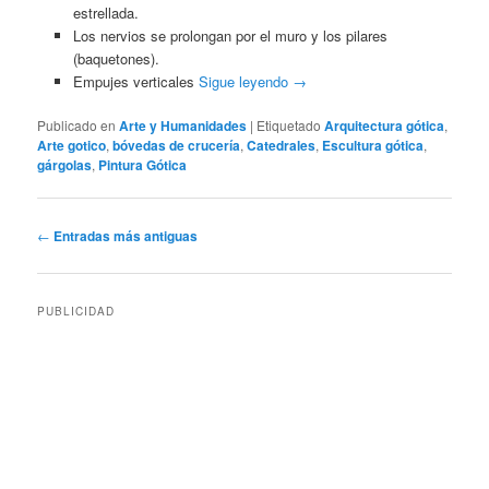
estrellada.
Los nervios se prolongan por el muro y los pilares
(baquetones).
Empujes verticales
Sigue leyendo
→
Publicado en
Arte y Humanidades
|
Etiquetado
Arquitectura gótica
,
Arte gotico
,
bóvedas de crucería
,
Catedrales
,
Escultura gótica
,
gárgolas
,
Pintura Gótica
Navegación
←
Entradas más antiguas
de
entradas
PUBLICIDAD