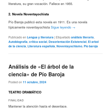
literatura, su gran vocación. Fallece en 1955.
2. Novela Noventayochista
Pío Baroja publicó esta novela en 1911. Es una novela
típicamente noventayochista
Sigue leyendo
→
Publicado en
Lengua y literatura
|
Etiquetado
análisis literario
,
Autobiografía
,
crítica social
,
Desorientación Existencial
,
El arbol
de la ciencia
,
Literatura española
,
Noventayochismo
,
Pio baroja
Análisis de «El árbol de la
ciencia» de Pío Baroja
Posted on
11 octubre, 2024
TEATRO DRAMÁTICO
FINALIDAD
Mantener la atención hasta el desenlace.