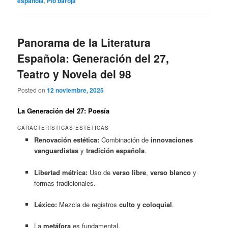
española
,
Pio baroja
Panorama de la Literatura
Española: Generación del 27,
Teatro y Novela del 98
Posted on
12 noviembre, 2025
La Generación del 27: Poesía
CARACTERÍSTICAS ESTÉTICAS
Renovación estética:
Combinación de
innovaciones
vanguardistas
y
tradición española
.
Libertad métrica:
Uso de
verso libre
,
verso blanco
y
formas tradicionales.
Léxico:
Mezcla de registros
culto y coloquial
.
La
metáfora
es fundamental.