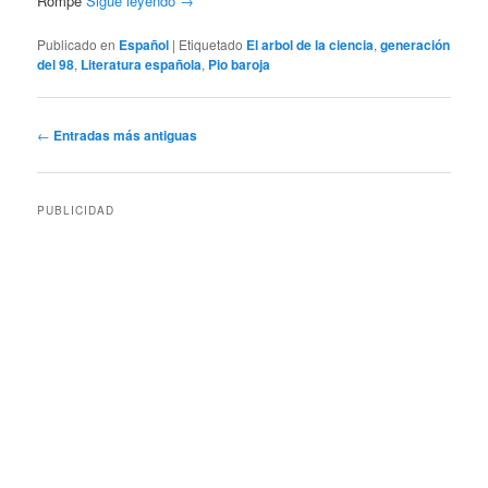
Rompe
Sigue leyendo
→
Publicado en
Español
|
Etiquetado
El arbol de la ciencia
,
generación
del 98
,
Literatura española
,
Pio baroja
Navegación
←
Entradas más antiguas
de
entradas
PUBLICIDAD