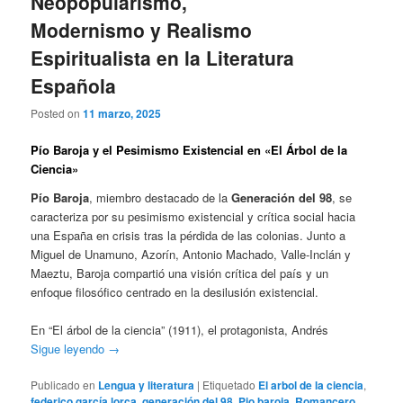
Neopopularismo,
Modernismo y Realismo
Espiritualista en la Literatura
Española
Posted on
11 marzo, 2025
Pío Baroja y el Pesimismo Existencial en «El Árbol de la
Ciencia»
Pío Baroja
, miembro destacado de la
Generación del 98
, se
caracteriza por su pesimismo existencial y crítica social hacia
una España en crisis tras la pérdida de las colonias. Junto a
Miguel de Unamuno, Azorín, Antonio Machado, Valle-Inclán y
Maeztu, Baroja compartió una visión crítica del país y un
enfoque filosófico centrado en la desilusión existencial.
En “El árbol de la ciencia” (1911), el protagonista, Andrés
Sigue leyendo
→
Publicado en
Lengua y literatura
|
Etiquetado
El arbol de la ciencia
,
federico garcía lorca
,
generación del 98
,
Pio baroja
,
Romancero