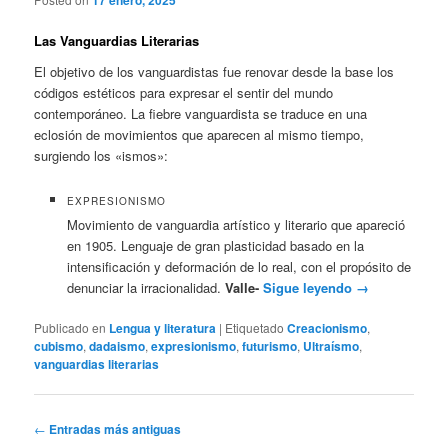
Las Vanguardias Literarias
El objetivo de los vanguardistas fue renovar desde la base los
códigos estéticos para expresar el sentir del mundo
contemporáneo. La fiebre vanguardista se traduce en una
eclosión de movimientos que aparecen al mismo tiempo,
surgiendo los «ismos»:
EXPRESIONISMO
Movimiento de vanguardia artístico y literario que apareció
en 1905. Lenguaje de gran plasticidad basado en la
intensificación y deformación de lo real, con el propósito de
denunciar la irracionalidad.
Valle-
Sigue leyendo
→
Publicado en
Lengua y literatura
|
Etiquetado
Creacionismo
,
cubismo
,
dadaismo
,
expresionismo
,
futurismo
,
Ultraísmo
,
vanguardias literarias
Navegación
←
Entradas más antiguas
de