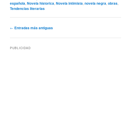
española
,
Novela historica
,
Novela intimista
,
novela negra
,
obras
,
Tendencias literarias
Navegación
←
Entradas más antiguas
de
entradas
PUBLICIDAD