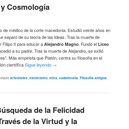
a y Cosmología
jo de médico de la corte macedonia. Estudió veinte años en
e separó de su teoría de las Ideas. Tras la muerte de
r Filipo II para educar a
Alejandro Magno
. Fundó el
Liceo
edió a su padre. Tras la muerte de Alejandro, se exilió
tes”. Más empirista que Platón, centra su filosofía en el
ción científica
Sigue leyendo
→
uetado
aristóteles
,
estoicismo
,
etica
,
eudaimonía
,
Filosofia antigua
,
Búsqueda de la Felicidad
ravés de la Virtud y la