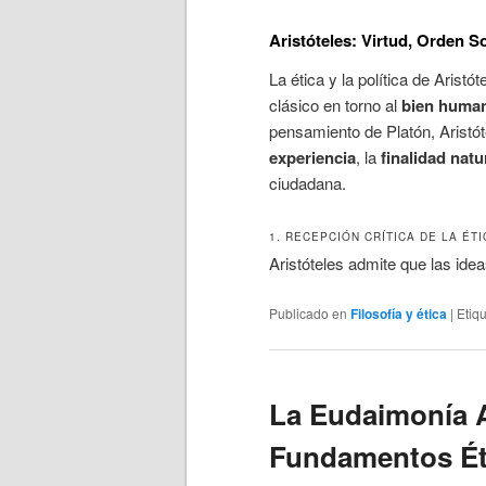
Aristóteles: Virtud, Orden So
La ética y la política de Arist
clásico en torno al
bien huma
pensamiento de Platón, Aristót
experiencia
, la
finalidad natu
ciudadana.
1. RECEPCIÓN CRÍTICA DE LA ÉT
Aristóteles admite que las ide
Publicado en
Filosofía y ética
|
Etiq
La Eudaimonía A
Fundamentos Éti