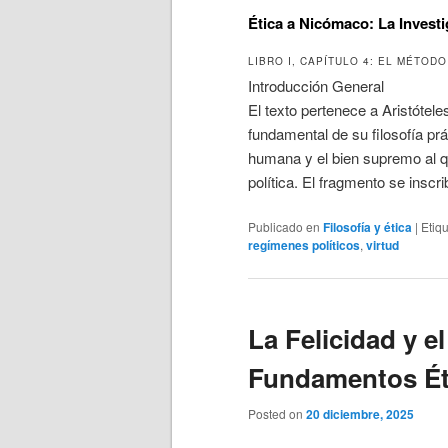
Ética a Nicómaco: La Investi
LIBRO I, CAPÍTULO 4: EL MÉTODO
Introducción General
El texto pertenece a Aristótele
fundamental de su filosofía prác
humana y el bien supremo al qu
política. El fragmento se inscr
Publicado en
Filosofía y ética
|
Etiq
regímenes políticos
,
virtud
La Felicidad y e
Fundamentos Éti
Posted on
20 diciembre, 2025