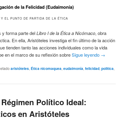
gación de la Felicidad (Eudaimonía)
 Y EL PUNTO DE PARTIDA DE LA ÉTICA
s y forma parte del
Libro I de la Ética a Nicómaco
, obra
tica. En ella, Aristóteles investiga el fin último de la acción
e tienden tanto las acciones individuales como la vida
ibe en el marco de su reflexión sobre
Sigue leyendo
→
uetado
aristóteles
,
Ética nicomaquea
,
eudaimonía
,
felicidad
,
politica
,
l Régimen Político Ideal:
cos en Aristóteles