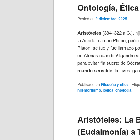
Ontología, Étic
Posted on
9 diciembre, 2025
Aristóteles
(384–322 a.C.), hi
la Academia con Platón, pero s
Platón, se fue y fue llamado po
en Atenas cuando Alejandro suc
para evitar “la suerte de Sócra
mundo sensible
, la investiga
Publicado en
Filosofía y ética
|
Etiq
hilemorfismo
,
logica
,
ontologia
Aristóteles: La 
(Eudaimonía) a T