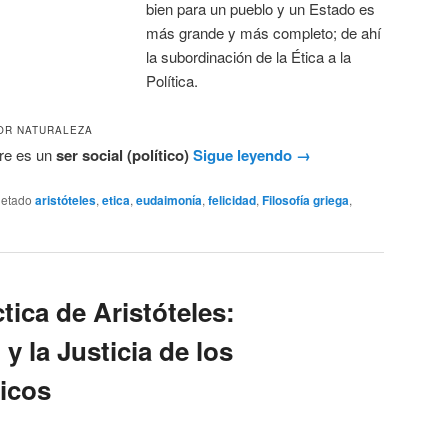
bien para un pueblo y un Estado es
más grande y más completo; de ahí
la subordinación de la Ética a la
Política.
OR NATURALEZA
bre es un
ser social (político)
Sigue leyendo
→
uetado
aristóteles
,
etica
,
eudaimonía
,
felicidad
,
Filosofía griega
,
tica de Aristóteles:
 y la Justicia de los
icos