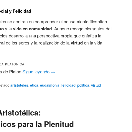
cial y Felicidad
óteles se centran en comprender el pensamiento filosófico
no
y la
vida en comunidad
. Aunque recoge elementos del
eles desarrolla una perspectiva propia que enfatiza la
ral
de los seres y la realización de la
virtud
en la vida
ICA PLATÓNICA
as de Platón
Sigue leyendo
→
uetado
aristóteles
,
etica
,
eudaimonía
,
felicidad
,
politica
,
virtud
ristotélica:
cos para la Plenitud