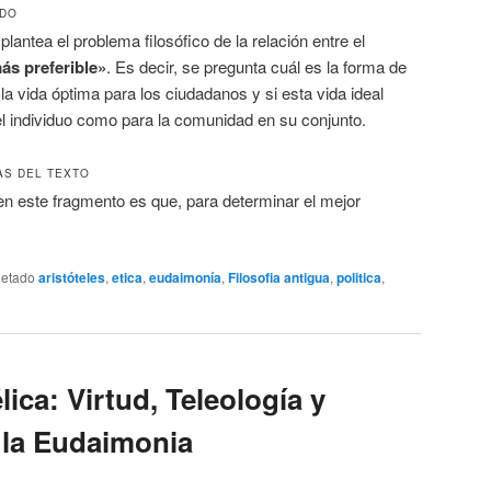
ADO
plantea el problema filosófico de la relación entre el
ás preferible»
. Es decir, se pregunta cuál es la forma de
la vida óptima para los ciudadanos y si esta vida ideal
el individuo como para la comunidad en su conjunto.
AS DEL TEXTO
 en este fragmento es que, para determinar el mejor
uetado
aristóteles
,
etica
,
eudaimonía
,
Filosofia antigua
,
politica
,
lica: Virtud, Teleología y
 la Eudaimonia