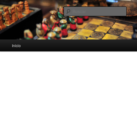
Apuntes y recursos para estudiantes de Bachillerato
Busc
Apuntes Bachiller
Menú
Inicio
Ir
Ir
principal
al
al
contenido
contenido
principal
secundario