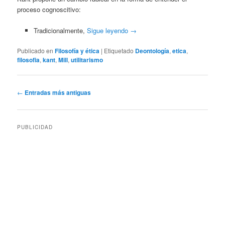
proceso cognoscitivo:
Tradicionalmente,
Sigue leyendo
→
Publicado en
Filosofía y ética
|
Etiquetado
Deontología
,
etica
,
filosofia
,
kant
,
Mill
,
utilitarismo
Navegación
←
Entradas más antiguas
de
entradas
PUBLICIDAD