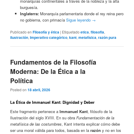
monarquías continentales a través de la nobleza y la alta
burguesía.
Inglaterra:
Monarquía parlamentaria donde el rey reina pero
no gobierna, con primacía
Sigue leyendo
→
Publicado en
Filosofía y ética
|
Etiquetado
etica
,
filosofia
,
ilustración
,
Imperativo categórico
,
kant
,
metafísica
,
razón pura
Fundamentos de la Filosofía
Moderna: De la Ética a la
Política
Posted on
18 abril, 2026
La Ética de Immanuel Kant: Dignidad y Deber
Este fragmento pertenece a
Immanuel Kant
, filósofo de la
Ilustración del siglo XVIII. En su obra
Fundamentación de la
metafísica de las costumbres
, Kant intenta explicar cómo debe
ser una moral válida para todos, basada en la
razón
y no en los