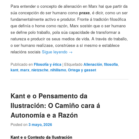
Para entender o concepto de alienación en Marx hai que partir da
súa concepción do ser humano como
praxe
, é dicir, como un ser
fundamentalmente activo e produtor. Fronte á tradición filosófica
que definía o home como razón, Marx sostén que o ser humano
se define polo traballo, pola súa capacidade de transformar a
natureza e producir os seus medios de vida. A través do traballo,
o ser humano realízase, constrúese a si mesmo e establece
relacións sociais
Sigue leyendo
→
Publicado en
Filosofía y ética
|
Etiquetado
Alienación
,
filosofia
,
kant
,
marx
,
nietzsche
,
nihilismo
,
Ortega y gasset
Kant e o Pensamento da
Ilustración: O Camiño cara á
Autonomía e a Razón
Posted on
3 mayo, 2026
Kant e o Contexto da Ilustración