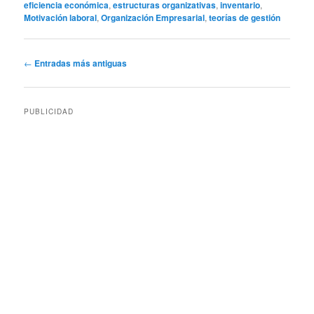
eficiencia económica
,
estructuras organizativas
,
inventario
,
Motivación laboral
,
Organización Empresarial
,
teorías de gestión
Navegación
←
Entradas más antiguas
de
entradas
PUBLICIDAD